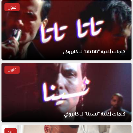
فنون
كلمات أغنية "تاتا تاتا" لــ كايروكي
فنون
كلمات أغنية "نسينا" لــ كايروكي
ترند