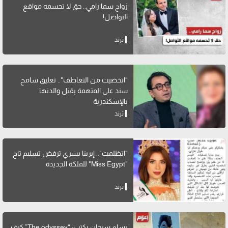
زواج سما رامي.. حق لا تحسمه مواقع
التواصل!
ترند
"اتخضيت من التعاطف".. تعليق سامح
سند على المتهمة بقتل والدتها
بالإسكندرية
ترند
"اتظلمت".. إيرينا يسري ترفض تسليم تاج
"Miss Egypt" للملكة الجديدة
ترند
بسام سرحان يكتب: “The odyssey” كيف