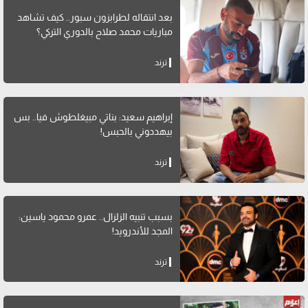
بعد انتقاله لطرابزون سبور.. كيف تشاهد
مباريات محمد صلاح بالدوري التركي؟
ترند
إبراهيم سعيد: بناتي مبيغلطوش فيا.. بس
بيهددوني بالحبس!
ترند
بسبب تنبيه الزلزال.. عمرو محمود ياسين:
المجد للأندرويد!
ترند