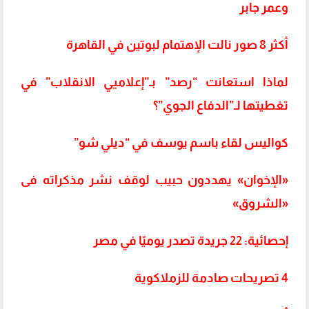
وعمر جابر
أكثر 8 صور نالت الإهتمام لبوتين في القاهرة
لماذا استعانت “رصد” بـ”إعلاميي الانقلاب” في
تغطيتها لـ”الدفاع الجوي”؟
كواليس لقاء باسم يوسف في “ديلي شو”
«الإخوان» يهددون حبيب لوقف نشر مذكراته فى
«الشروق»
إحصائية: 22 جريدة تصدر يوميًا في مصر
4 تصريحات صادمة للزملاكوية