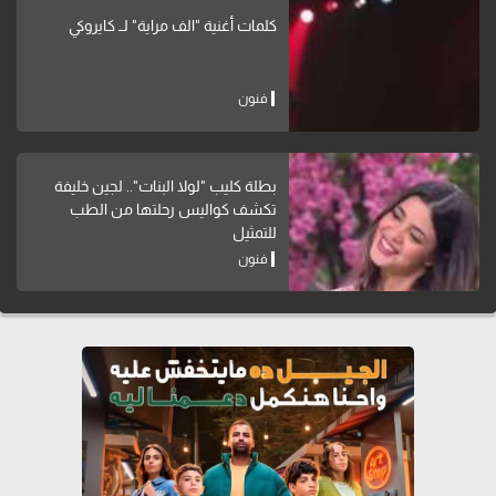
كلمات أغنية "الف مراية" لــ كايروكي
فنون
بطلة كليب "لولا البنات".. لجين خليفة
تكشف كواليس رحلتها من الطب
للتمثيل
فنون