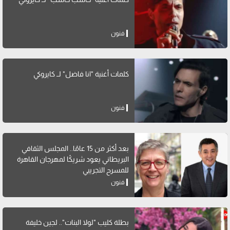
فنون
كلمات أغنية "انا فاضل" لــ كايروكي
فنون
بعد أكثر من 15 عامًا.. المجلس الثقافي
البريطاني يعود شريكًا لمهرجان القاهرة
للمسرح التجريبي
فنون
بطلة كليب "لولا البنات".. لجين خليفة