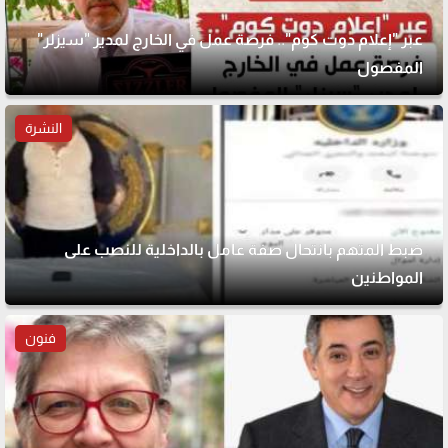
عبر "إعلام دوت كوم".. فرصة عمل في الخارج لمدير "سيزلر"
المفصول
النشرة
ضبط المتهم بانتحال صفة عامل بالداخلية للنصب على
المواطنين
فنون