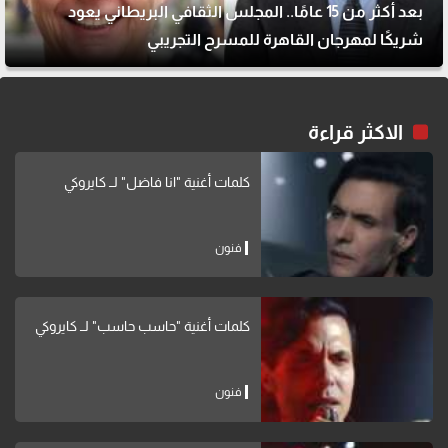
بعد أكثر من 15 عامًا.. المجلس الثقافي البريطاني يعود
شريكًا لمهرجان القاهرة للمسرح التجريبي
الاكثر قراءة
كلمات أغنية "انا فاضل" لــ كايروكي
فنون
كلمات أغنية "حاسب حاسب" لــ كايروكي
فنون