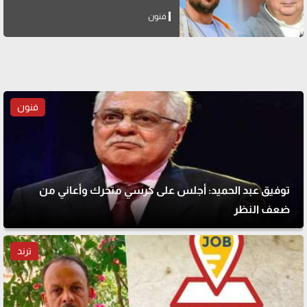
فنون
فنون
توفيق عبد الحميد: أجلس على كرسي متحرك وأعاني من
ضعف النظر
ترند