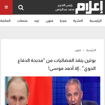
رئيس التحرير
محمد عبدالرحمن
الرئيسية
النشرة
ميديا
فنون
ترند
منصات
المكتبة
الرئيسية
فنون
بوتين ينقذ الفضائيات من "مذبحة الدفاع
الجوي" ..إلا أحمد موسى!