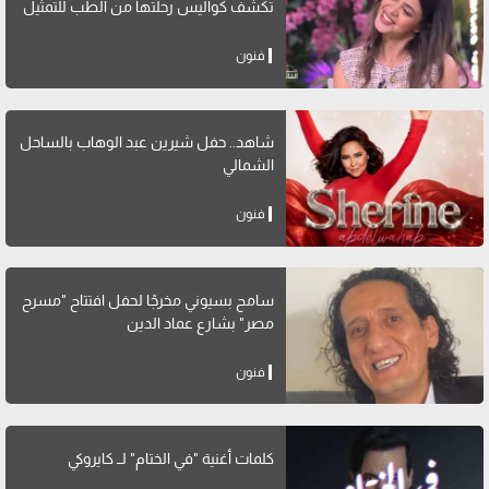
تكشف كواليس رحلتها من الطب للتمثيل
فنون
شاهد.. حفل شيرين عبد الوهاب بالساحل
الشمالي
فنون
سامح بسيوني مخرجًا لحفل افتتاح "مسرح
مصر" بشارع عماد الدين
فنون
كلمات أغنية "في الختام" لــ كايروكي