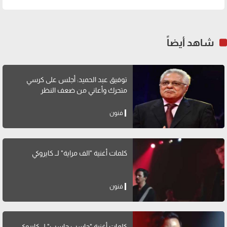
شاهد أيضاً
توفيق عبد الحميد: أجلس على كرسي
متحرك وأعاني من ضعف النظر
فنون
كلمات أغنية "الف مراية" لــ كايروكي
فنون
كلمات أغنية "حاسب حاسب" لــ كايروكي