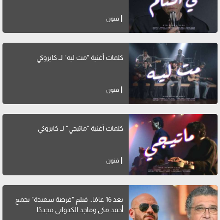
فنون
كلمات أغنية "مت ليه" لــ كايروكي
فنون
كلمات أغنية "ماتيجي" لــ كايروكي
فنون
بعد 16 عامًا.. فيلم "فرصة سعيدة" يجمع
أحمد مكي وماجد الكدواني مجددًا