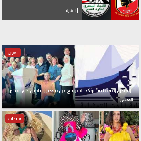
النشرة
فنون
"المهن التمثيلية" تؤكد: لا تراجع عن تفعيل قانون حق الأداء
العلني
منصات