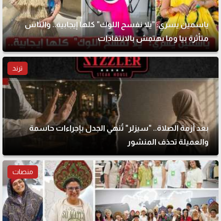
ياسمين يسري: "يلا نفسح اللوك" كلها إيجابية.. والناس
متأثرة بيا وما بهتمش بالانتقادات
ترند
بعد أزمة الصلاة.. "سيزلر" تُنهي الجدل بإجراءات حاسمة
والعميلة تحذف المنشور
منصات