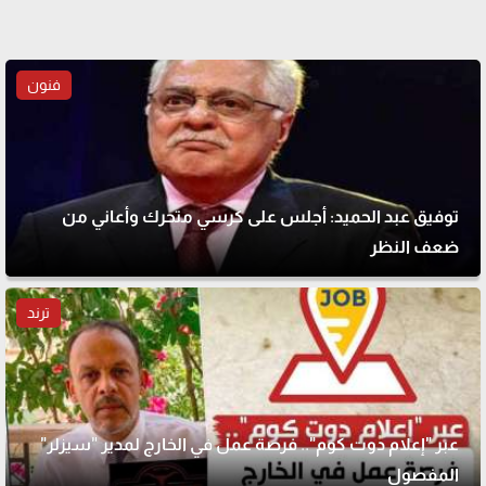
فنون
توفيق عبد الحميد: أجلس على كرسي متحرك وأعاني من
ضعف النظر
ترند
عبر "إعلام دوت كوم".. فرصة عمل في الخارج لمدير "سيزلر"
المفصول