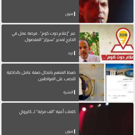
فنون
عبر "إعلام دوت كوم".. فرصة عمل في
الخارج لمدير "سيزلر" المفصول
ترند
ضبط المتهم بانتحال صفة عامل بالداخلية
للنصب على المواطنين
النشرة
كلمات أغنية "الف مراية" لــ كايروكي
فنون