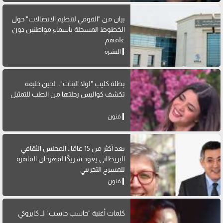
بيان من "القومي لتنظيم الاتصالات" حول
الخطوط المسجلة بأسماء مواطنين دون
علمهم
النشرة
بطلة كليب "لولا البنات".. لجين خليفة
تكشف كواليس رحلتها من الطب للتمثيل
فنون
بعد أكثر من 15 عامًا.. المجلس الثقافي
البريطاني يعود شريكًا لمهرجان القاهرة
للمسرح التجريبي
فنون
كلمات أغنية "حاسب حاسب" لــ كايروكي