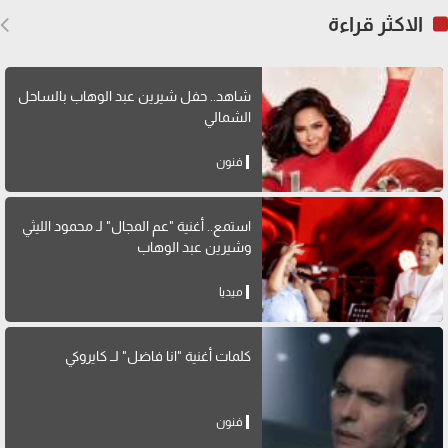
الاكثر قراءة
شاهد.. حفل شيرين عبد الوهاب بالساحل
الشمالي
فنون
استمع.. أغنية "عم المجال" لـ محمود الليثي
وشيرين عبد الوهاب
ميديا
كلمات أغنية "انا فاضل" لــ كايروكي
فنون