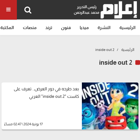
رئيس التحرير
محمد عبدالرحمن
الرئيسية
النشرة
ميديا
فنون
ترند
منصات
المكتبة
الرئيسية
inside out 2
inside out 2
بعد طرحه في دور العرض.. تعرف على
كاست "inside out 2" العربي
17 يونية 2024 | 02:47 مساءً