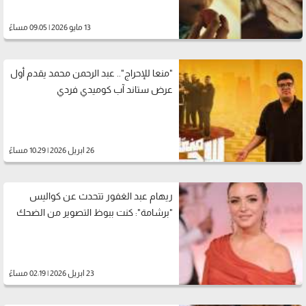
13 مايو 2026 | 09:05 مساءً
"منعا للإحراج".. عبد الرحمن محمد يقدم أول
عرض ستاند آب كوميدي فردي
26 ابريل 2026 | 10:29 مساءً
ريهام عبد الغفور تتحدث عن كواليس
"برشامة": كنت ببوظ التصوير من الضحك
23 ابريل 2026 | 02:19 مساءً