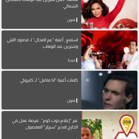
الشمالي
فنون
استمع.. أغنية "عم المجال" لـ محمود الليثي
وشيرين عبد الوهاب
ميديا
كلمات أغنية "انا فاضل" لــ كايروكي
فنون
عبر "إعلام دوت كوم".. فرصة عمل في
الخارج لمدير "سيزلر" المفصول