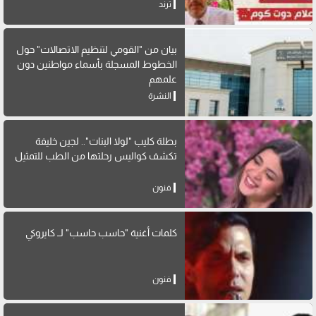
ترند
بيان من "القومي لتنظيم الاتصالات" حول
الخطوط المسجلة بأسماء مواطنين دون
علمهم
النشرة
بطلة كليب "لولا البنات".. لجين خليفة
تكشف كواليس رحلتها من الطب للتمثيل
فنون
كلمات أغنية "حاسب حاسب" لــ كايروكي
فنون