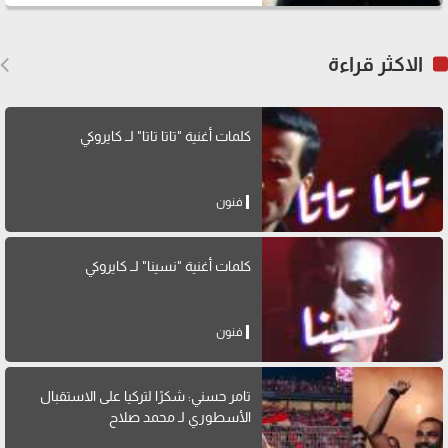
الاكثر قراءة
كلمات أغنية "تاتا تاتا" لــ كايروكي
فنون
كلمات أغنية "نسينا" لــ كايروكي
فنون
تامر حسني: شكرًا لتركيا على الاستقبال
الأسطوري لـ محمد صلاح