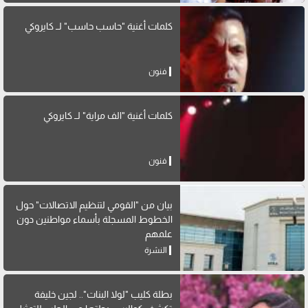
كلمات أغنية "حاسب حاسب" لــ كايروكي
فنون
كلمات أغنية "الف مراية" لــ كايروكي
فنون
بيان من "القومي لتنظيم الاتصالات" حول
الخطوط المسجلة بأسماء مواطنين دون
علمهم
النشرة
بطلة كليب "لولا البنات".. لجين خليفة