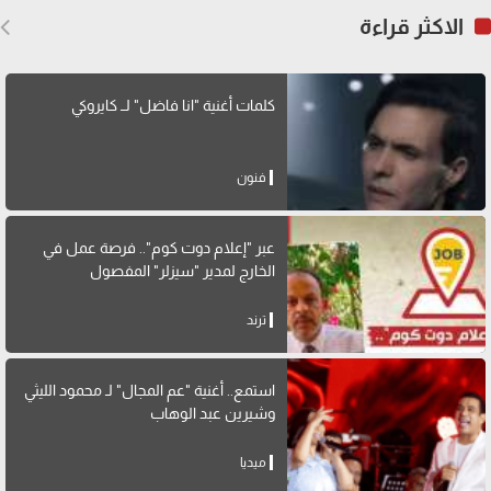
الاكثر قراءة
كلمات أغنية "انا فاضل" لــ كايروكي
فنون
عبر "إعلام دوت كوم".. فرصة عمل في
الخارج لمدير "سيزلر" المفصول
ترند
استمع.. أغنية "عم المجال" لـ محمود الليثي
وشيرين عبد الوهاب
ميديا