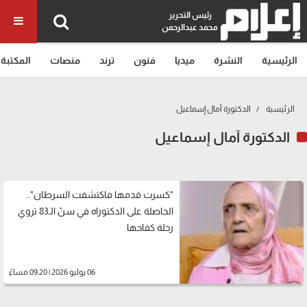
رئيس التحرير
محمد عبدالرحمن
الرئيسية
النشرة
ميديا
فنون
ترند
منصات
المكتبة
الرئيسية
الدكتورة آمال إسماعيل
الدكتورة آمال إسماعيل
"كسرت قدمها فاكتشفت السرطان"..
الحاصلة على الدكتوراه في سنّ الـ83 تروي
رحلة كفاحها
06 يوليو 2026 | 09:20 مساءً