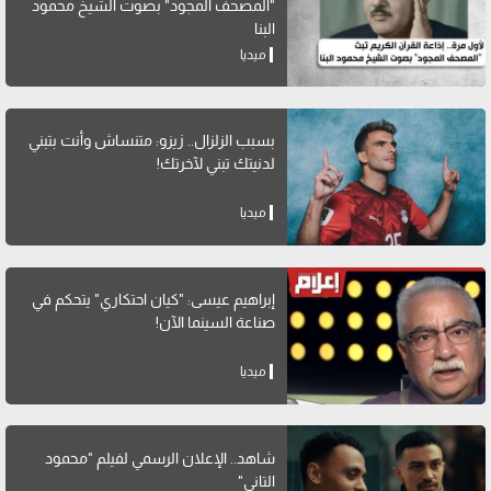
"المصحف المجود" بصوت الشيخ محمود
البنا
ميديا
بسبب الزلزال.. زيزو: متنساش وأنت بتبني
لدنيتك تبني لآخرتك!
ميديا
إبراهيم عيسى: "كيان احتكاري" يتحكم في
صناعة السينما الآن!
ميديا
شاهد.. الإعلان الرسمي لفيلم "محمود
التاني"