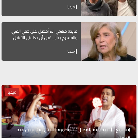
ميديا
عايدة فهمي: لم أحصل على حقي الفني،
والمسرح رباني قبل أن يعلمني التمثيل
ميديا
ميديا
استمع.. أغنية "عم المجال" لـ محمود الليثي وشيرين عبد