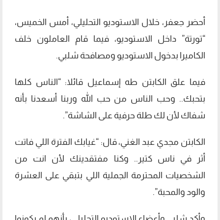
أحضر جعفر، خلال الاستوديو التحليلي، أمس الخميس،
“تورتة” داخل الاستوديو، فيما قام العاملون خلف
الكاميرا بدخول الاستوديو ومصافحة شلبي.
فيما علق الكابتن طه إسماعيل قائلا: “الناس كلها
بتحبك.. وحب الناس من حب الله وربنا أسعدنا بأنه
شفاك لأن لك طلة حرفية على الشاشة”.
الكابتن مجدي عبد الغني، قال: “غيابك الفترة اللي فاتت
أثر في ناس كتير.. وكنا مفتقدينك لأن انت من
الشخصيات المحترمة الجملية اللي بتبقي على العشرة
والود والمحبة”.
وأكد شلبي وأعضاء الاستوديو التحليلي، بأنهم لم يكونوا