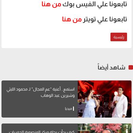
تابعونا علي الفيس بوك
من هنا
تابعونا علي تويتر
من هنا
رئيسية
شاهد أيضاً
استمع.. أغنية "عم المجال" لـ محمود الليثي
وشيرين عبد الوهاب
ميديا
كيف بدأت رحلة مركز المنصورة للحفريات