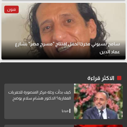
فنون
سامح بسيوني مخرجًا لحفل افتتاح "مسرح مصر" بشارع
عماد الدين
الاكثر قراءة
كيف بدأت رحلة مركز المنصورة للحفريات
الفقارية؟ الدكتور هشام سلام يوضح
ميديا