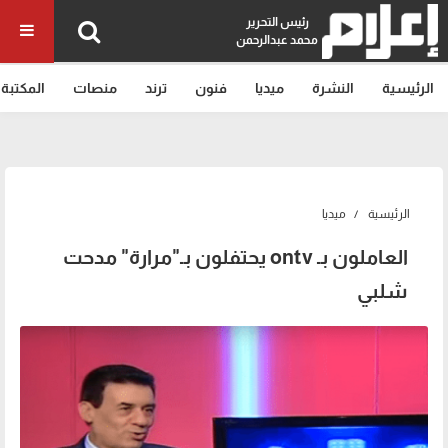
رئيس التحرير
محمد عبدالرحمن
الرئيسية
النشرة
ميديا
فنون
ترند
منصات
المكتبة
الرئيسية
ميديا
العاملون بـ ontv يحتفلون بـ"مرارة" مدحت
شلبي