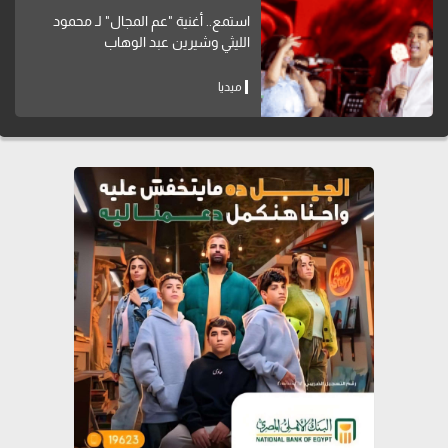
استمع.. أغنية "عم المجال" لـ محمود
الليثي وشيرين عبد الوهاب
ميديا