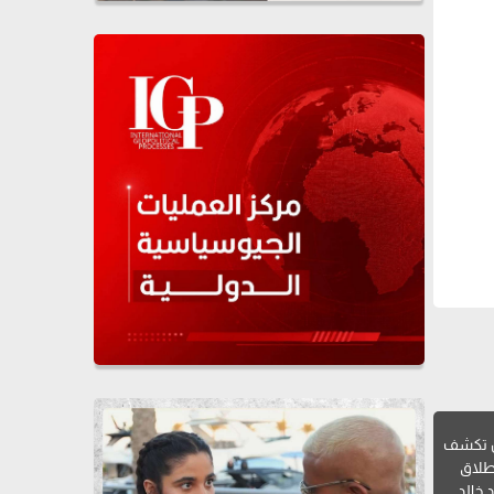
ن تكشف
طلاق
 خالد