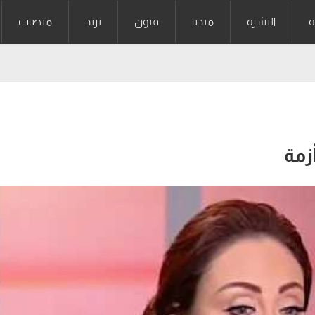
ة
النشرة
ميديا
فنون
ترند
منصات
زمة