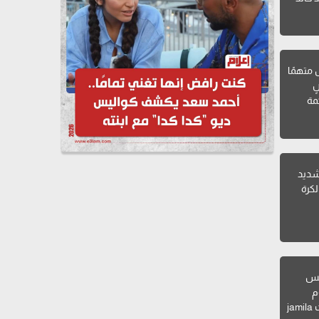
ل متهمًا
ٍ
مة
 شديد
لكرة
جس
م
المنتخب شاليهات jamila