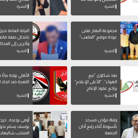
البرامج الرياضية
صالح
النشرة
النشرة
مجموعة النهار تعلن
النيابة العامة تحي
عودة موقع "الملعب"
بانتحال صفة قاض
وآخرين إلى المحاك
النشرة
النشرة
بعد شكاوى "بيع
الأهلي يوجه بيانًا
الهواء".. "الأعلى للإعلام"
اللهجة ضد اتحاد ا
يراجع عقود الإنتاج
المشترك بالقنوات
النشرة
النشرة
الخاصة لوقف المخالفات
وفاة مؤذن مسجد
أوفى بوعده.. جر
بأسيوط أثناء رفع أذان
يوسف يسلم نجو
الجمعة