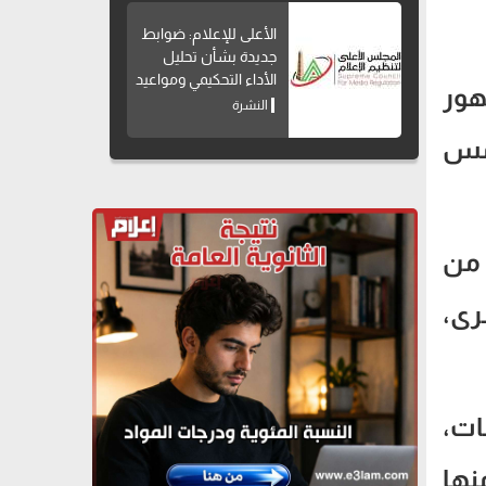
الأعلى للإعلام: ضوابط
جديدة بشأن تحليل
الأداء التحكيمي ومواعيد
هور
بث البرامج الرياضية
النشرة
 مس
 من
رى،
ات،
 والتي تصدرت Trend، منها