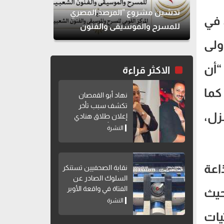
تدشين مشروع "المرصد المصري
 في
للمسرح والموسيقى والفنون
الشعبية"
ولى
 “أن
الاكثر قراءة
كما
نهاد أبو القمصان
تكشف سبب تأخر
زل،
إعلان طلاق هنادي
مهنا وأحمد خالد صالح
النشرة
إذاعة
نقابة الصحفيين تستنكر
السلوك الصادر عن
الفتاة في واقعة الأوبر
حيث
النشرة
يات