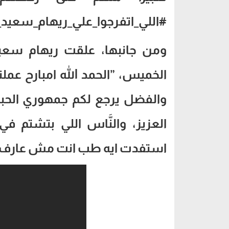
#اللي_اتفرجوا_علي_ريهام_سعيد_
ومن جانبها، علقت ريهام سعيد
الخميس، ”الحمد الله امبارح عمل
والفضل يرجع لكم جمهوري الحبيب
العزيز، والنَّاس اللي بتشتم
استفدت ايه طب انت مش عارف ان