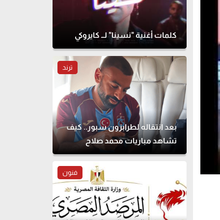
كلمات أغنية "نسينا" لــ كايروكي
ترند
بعد انتقاله لطرابزون سبور.. كيف
تشاهد مباريات محمد صلاح
بالدوري التركي؟
فنون