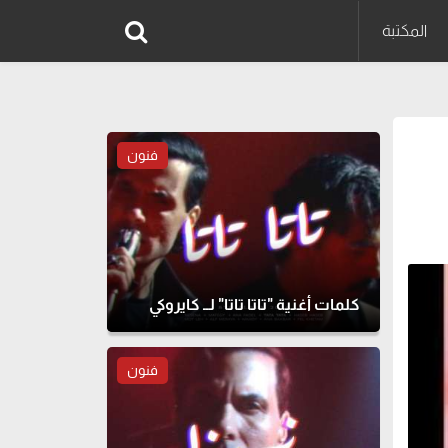
المكتبة
فنون
كلمات أغنية "تاتا تاتا" لــ كايروكي
فنون