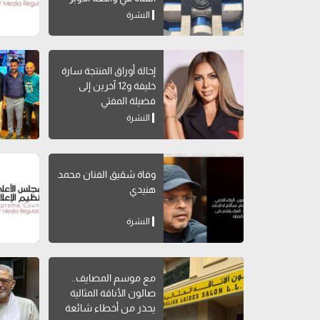
النشرة
إحالة أوراق المنتجة سارة
خليفة و12 آخرين إلى
فضيلة المفتي
النشرة
وفاة شقيق الفنان محمد
هنيدي
النشرة
مع موسم المصايف..
صالون الأناقة المثالية
يحذر من أخطاء شائعة