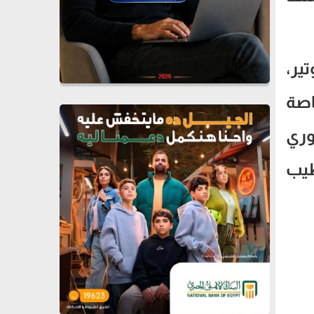
ير،
اصة
وري
طيب