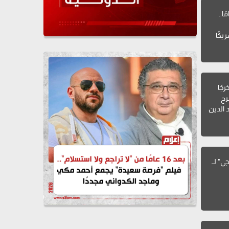
من 15 عامًا..
يكًا
 للمسرح
جًا
رح
 الدين
ي" لــ