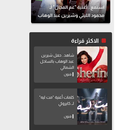
استمع.. أغنية "عم المجال" لـ
محمود الليثي وشيرين عبد الوهاب
الاكثر قراءة
شاهد.. حفل شيرين
عبد الوهاب بالساحل
الشمالي
فنون
كلمات أغنية "مت ليه"
لــ كايروكي
فنون