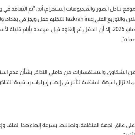
وقع تبادل الصور والفيديوهات إنستجرام، أنه: "تم التعاقد في 
سابق مع شركة الأضواء الخيالية للدعاية والإعلان والتوزيع الفني tazkrah.iraq لتنظيم حفل ويجز في 
كان مقررًا إقامته يوم الخميس الموافق 28 مايو 2026. إلا أن الحفل تم إلغاؤه قبل موعده بأيام قليلة
مله".
ديد من الشكاوى والاستفسارات من حاملي التذاكر بشأن عدم استر
لا تزال الجهة المنظمة تتأخر في إنهاء إجراءات رد قيمة التذاكر
على عاتق الجهة المنظمة، ونطالبها بسرعة إنهاء هذا الملف وإع