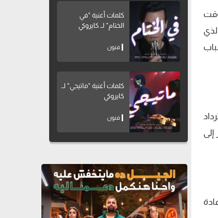
وقت
كلمات أغنية "في
الختام" لــ كايروكي
بغداد، والذي
 لأسباب
فنون
كلمات أغنية "ماتيجي" لــ
كايروكي
داد
فنون
 إلى
ادة