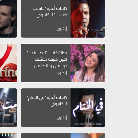
كلمات أغنية "حاسب
حاسب" لــ كايروكي
فنون
بطلة كليب "لولا البنات"..
لجين خليفة تكشف
كواليس رحلتها من
الطب للتمثيل
فنون
كلمات أغنية "في الختام"
لــ كايروكي
فنون