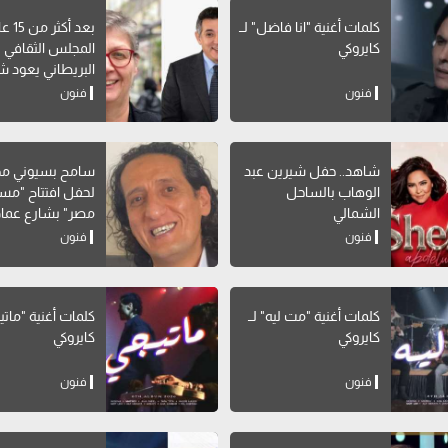
كلمات أغنية "انا فاضل" لــ
بعد أكثر 
كايروكي
المجلس الثقافي
البريطاني يعود شر
لمهرجان القاهرة
فنون
فنون
التجريبي
شاهد.. حفل شيرين عبد
سامح بسيوني مخر
الوهاب بالساحل
لحفل افتتاح "مس
الشمالي
مصر" بشارع عماد
فنون
فنون
كلمات أغنية "مت ليه" لــ
كلمات أغنية "ماتيج
كايروكي
كايروكي
فنون
فنون