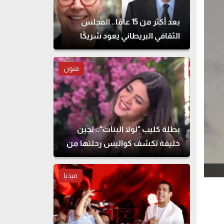
بعد أكثر من 15 عامًا.. المجلس
الثقافي البريطاني يعود شريكًا
لمهرجان القاهرة للمسرح التجريبي
فنون
بطلة كليب "لولا البنات".. لجين
خليفة تكشف كواليس رحلتها من
الطب للتمثيل
ميديا