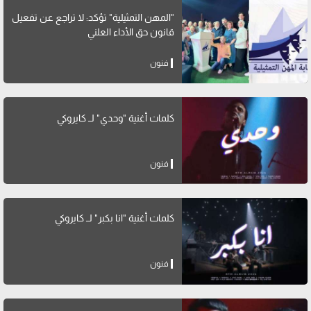
"المهن التمثيلية" تؤكد: لا تراجع عن تفعيل
قانون حق الأداء العلني
فنون
كلمات أغنية "وحدي" لــ كايروكي
فنون
كلمات أغنية "انا بكبر" لــ كايروكي
فنون