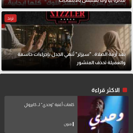
متأثرة بيا وما بهتمش بالانتقادات
ترند
بعد أزمة الصلاة.. "سيزلر" تُنهي الجدل بإجراءات حاسمة
والعميلة تحذف المنشور
الاكثر قراءة
كلمات أغنية "وحدي" لــ كايروكي
فنون