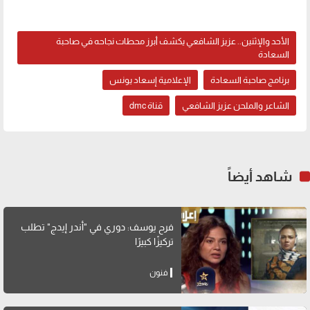
الأحد والإثنين.. عزيز الشافعي يكشف أبرز محطات نجاحه في صاحبة
السعادة
برنامج صاحبة السعادة
الإعلامية إسعاد يونس
الشاعر والملحن عزيز الشافعي
قناة dmc
شاهد أيضاً
فرح يوسف: دوري في "أندر إيدج" تطلب
تركيزًا كبيرًا
فنون