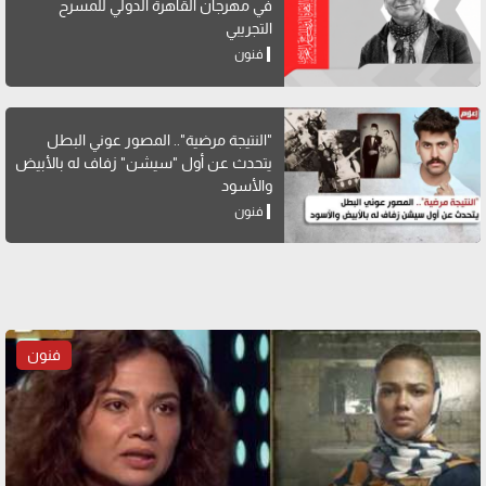
في مهرجان القاهرة الدولي للمسرح
التجريبي
فنون
"النتيجة مرضية".. المصور عوني البطل
يتحدث عن أول "سيشن" زفاف له بالأبيض
والأسود
فنون
فنون