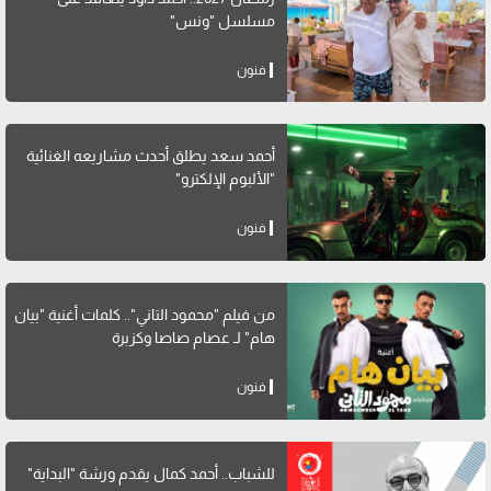
مسلسل "ونس"
فنون
أحمد سعد يطلق أحدث مشاريعه الغنائية
"الألبوم الإلكترو"
فنون
من فيلم "محمود التاني".. كلمات أغنية "بيان
هام" لـ عصام صاصا وكزبرة
فنون
للشباب.. أحمد كمال يقدم ورشة "البداية"