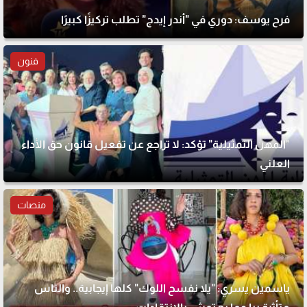
فرح يوسف: دوري في "أندر إيدج" تطلب تركيزًا كبيرًا
فنون
"المهن التمثيلية" تؤكد: لا تراجع عن تفعيل قانون حق الأداء
العلني
منصات
ياسمين يسري: "يلا نفسح اللوك" كلها إيجابية.. والناس