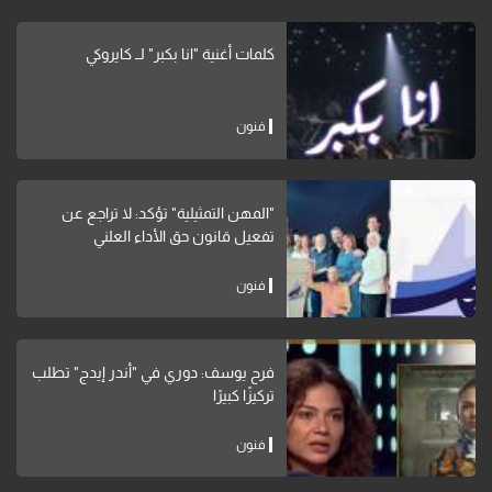
كلمات أغنية "انا بكبر" لــ كايروكي
فنون
"المهن التمثيلية" تؤكد: لا تراجع عن
تفعيل قانون حق الأداء العلني
فنون
فرح يوسف: دوري في "أندر إيدج" تطلب
تركيزًا كبيرًا
فنون