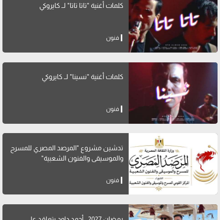
كلمات أغنية "تاتا تاتا" لــ كايروكي
فنون
كلمات أغنية "نسينا" لــ كايروكي
فنون
تدشين مشروع "المرصد المصري للمسرح
والموسيقى والفنون الشعبية"
فنون
رمضان 2027.. أحمد داود يتعاقد على