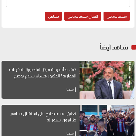
محمد حماقي
الفنان محمد حماقي
حماقي
شاهد أيضاً
كيف بدأت رحلة مركز المنصورة للحفريات
الفقارية؟ الدكتور هشام سلام يوضح
ميديا
تعليق محمد صلاح على استقبال جماهير
طرابزون سبور له
ميديا