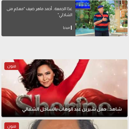
غدًا الجمعة.. أحمد ماهر ضيف "معكم منى
الشاذلي"
ميديا
فنون
شاهد.. حفل شيرين عبد الوهاب بالساحل الشمالي
فنون