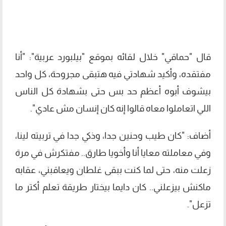
قال "حماقي" خلال لقائه بموقع "بيلبورد عربية": "أنا
مفتقده، وأكيد شهادتي فيه هتبقى مجروحة، كل واحد
بيشوف أبوه أعظم حد بس حتى بشهادة كل الناس
اللي اتعاملوا معاه قالوا إنه كان إنسان مش عادي".
أضاف: "كان طيب وحنين جدا، وذكي جدا في تربيته لينا،
وفي معاملته معايا أنا وأخويا طارق.. مفتكرش في مرة
زعلت منه، حتى لما كنت ببقى غلطان ويعاقبني، عقابه
ماكنش بيزعلني.. كان دايما بيختار طريقة تعلم أكتر ما
تزعل".