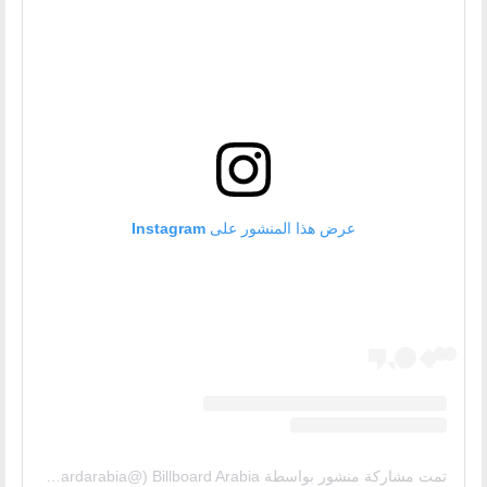
عرض هذا المنشور على Instagram
تمت مشاركة منشور بواسطة ‏‎Billboard Arabia‎‏ (@‏‎billboardarabia‎‏)