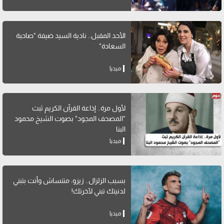
الأحد المقبل.. نادية السيد ضيفة "صاحبة
السعادة"
ميديا
لأول مرة.. إذاعة القرآن الكريم ثبث
"المصحف المجود" بصوت الشيخ محمود
البنا
ميديا
بسبب الزلزال.. زيزو: متنساش وأنت بتبني
لدنيتك تبني لآخرتك!
ميديا