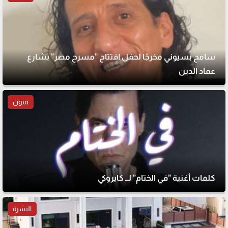
سامح بسيوني مخرجًا لحفل افتتاح "مسرح مصر" بشارع
عماد الدين
فنون
كلمات أغنية "في الختام" لــ كايروكي
النشرة