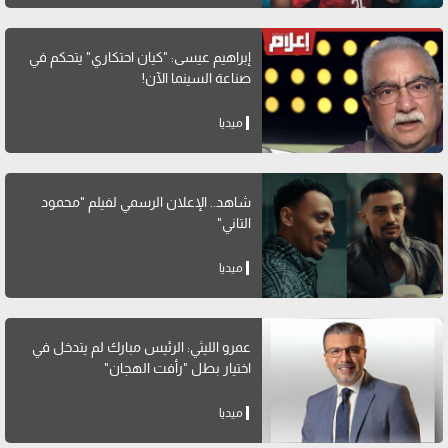
إبراهيم عيسى: "كيان احتكاري" يتحكم في
صناعة السينما الآن!
ميديا
شاهد.. الإعلان الرسمي لفيلم "محمود
التاني"
ميديا
عمرو الليثي: الرئيس مبارك لم يتدخل في
اختيار بطل "رأفت الهجان"
ميديا