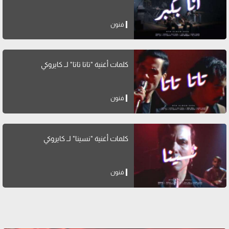
فنون
كلمات أغنية "تاتا تاتا" لــ كايروكي
فنون
كلمات أغنية "نسينا" لــ كايروكي
فنون