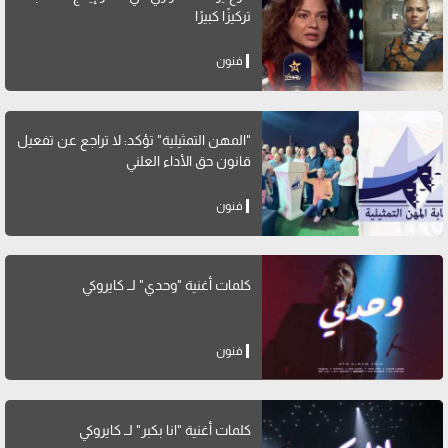
تركيزًا كبيرًا
فنون
"المهن التمثيلية" تؤكد: لا تراجع عن تفعيل
قانون حق الأداء العلني
فنون
كلمات أغنية "وحدي" لــ كايروكي
فنون
كلمات أغنية "انا بكبر" لــ كايروكي