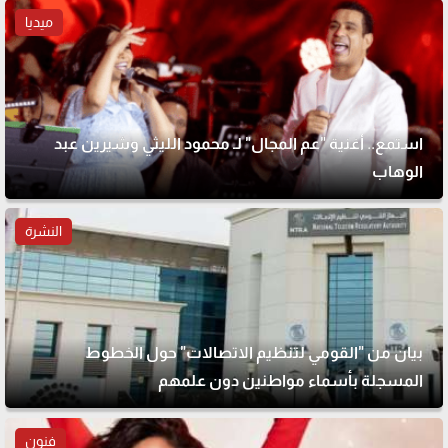
ميديا
استمع.. أغنية "عم المجال" لـ محمود الليثي وشيرين عبد
الوهاب
النشرة
بيان من "القومي لتنظيم الاتصالات" حول الخطوط
المسجلة بأسماء مواطنين دون علمهم
فنون