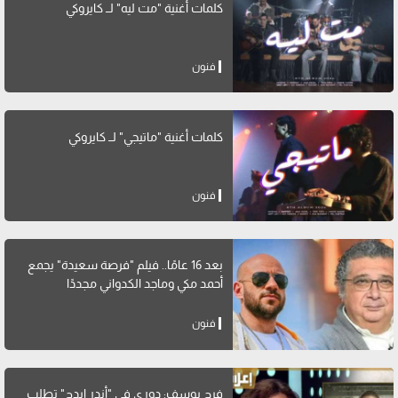
كلمات أغنية "مت ليه" لــ كايروكي
فنون
كلمات أغنية "ماتيجي" لــ كايروكي
فنون
بعد 16 عامًا.. فيلم "فرصة سعيدة" يجمع
أحمد مكي وماجد الكدواني مجددًا
فنون
فرح يوسف: دوري في "أندر إيدج" تطلب