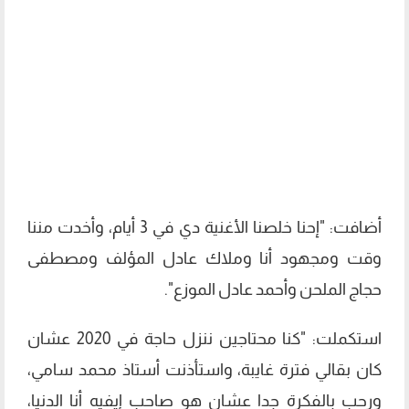
أضافت: "إحنا خلصنا الأغنية دي في 3 أيام، وأخدت مننا
وقت ومجهود أنا وملاك عادل المؤلف ومصطفى
حجاج الملحن وأحمد عادل الموزع".
استكملت: "كنا محتاجين ننزل حاجة في 2020 عشان
كان بقالي فترة غايبة، واستأذنت أستاذ محمد سامي،
ورحب بالفكرة جدا عشان هو صاحب إيفيه أنا الدنيا،