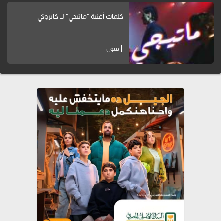
كلمات أغنية "ماتيجي" لــ كايروكي
فنون