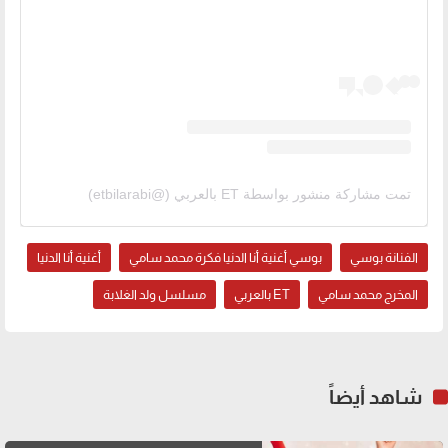
تمت مشاركة منشور بواسطة ‏‎ET بالعربي‎‏ (@‏‎etbilarabi‎‏)
الفنانة بوسي
بوسي أغنية أنا الدنيا فكرة محمد سامي
أغنية أنا الدنيا
المخرج محمد سامي
ET بالعربي
مسلسل ولد الغلابة
شاهد أيضاً