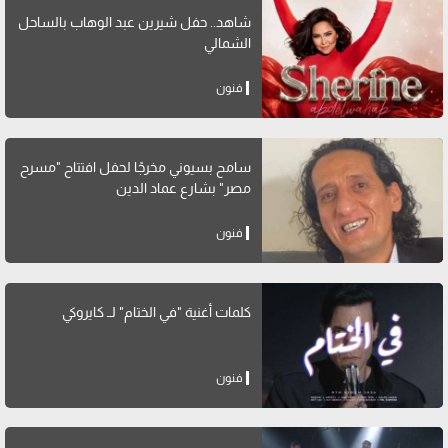
شاهد.. حفل شيرين عبد الوهاب بالساحل
الشمالي
فنون
سامح بسيوني مخرجًا لحفل افتتاح "مسرح
مصر" بشارع عماد الدين
فنون
كلمات أغنية "في الختام" لــ كايروكي
فنون