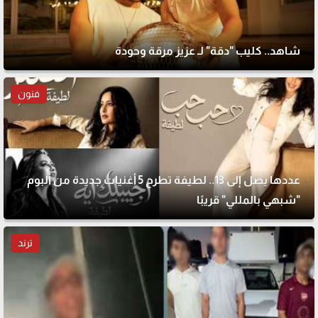
شاهد.. كليب "دقة" لـ عزيز مرقة وحودة
فنون
عددها يصل إلى 13.. لطيفة تطرح 5 أغنيات جديدة من ألبوم
"شبهي بالمللي" قريبًا
ترند