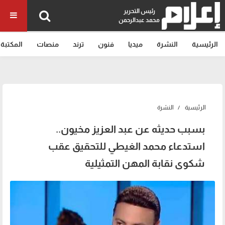
رئيس التحرير
محمد عبدالرحمن
الرئيسية
النشرة
ميديا
فنون
ترند
منصات
المكتبة
الرئيسية
النشرة
بسبب حديثه عن عبد العزيز مخيون..
استدعاء محمد الغيطي للتحقيق عقب
شكوى نقابة المهن التمثيلية