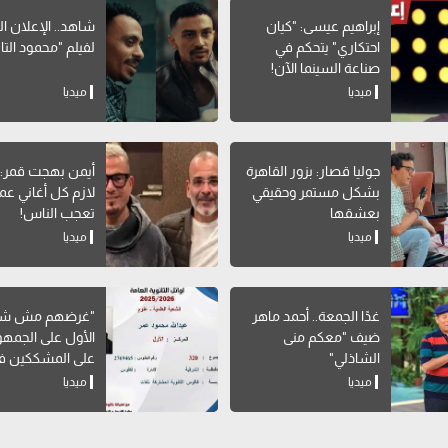
إبراهيم عيسى: "كيان
شاهد.. الإعلان ا
احتكاري" يتحكم في
لفيلم "محمود التا
صناعة السينما الآن!
ميديا
ميديا
جوليا قصار: بزور القاهرة
أيمن بهجت قمر
بشكل مستمر وحقيقي
لازم كل أغاني عم
بعشقها
تعجب الناس!
ميديا
ميديا
غدًا الجمعة.. أحمد ماهر
"غرضهم مش شري
ضيف "معكم منى
الأول على الجمهو
الشاذلي"
على المشككين في
ميديا
ميديا