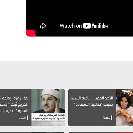
الأحد المقبل.. نادية السيد
لأول مرة.. إذاعة ا
ضيفة "صاحبة السعادة"
الكريم ثبث "الم
المجود" بصوت ا
محمود البنا
ميديا
ميديا