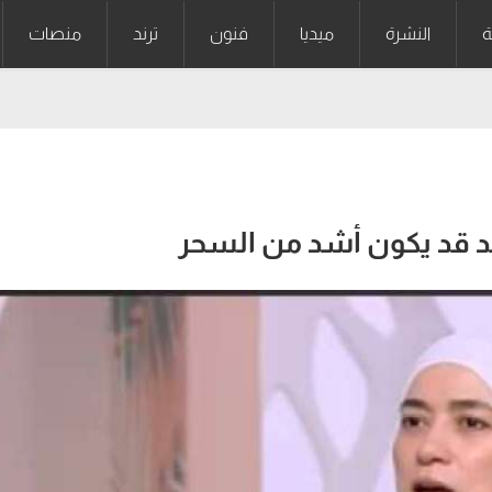
ة
النشرة
ميديا
فنون
ترند
منصات
سد قد يكون أشد من السحر