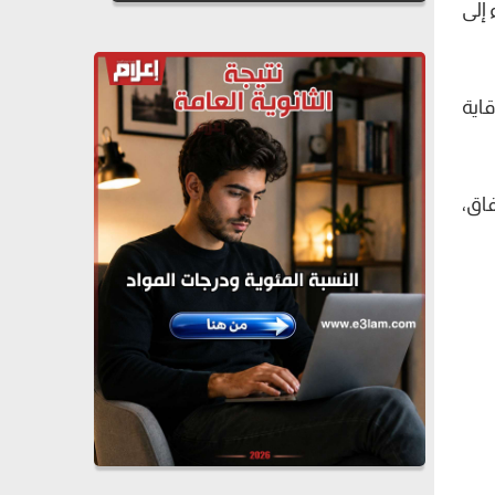
إلى
اية
اق،