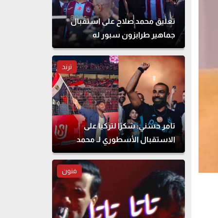
تعليق محمد صلاح على استقبال
جماهير طرابزون سبور له
ترند
تامر حسني: شكرًا لتركيا على
الاستقبال الأسطوري لـ محمد
صلاح
فنون