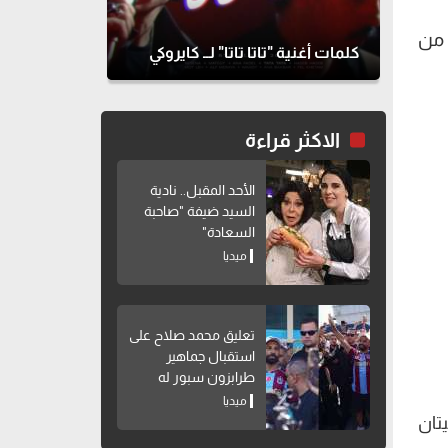
 من
كلمات أغنية "تاتا تاتا" لــ كايروكي
الاكثر قراءة
الأحد المقبل.. نادية
السيد ضيفة "صاحبة
السعادة"
ميديا
تعليق محمد صلاح على
استقبال جماهير
طرابزون سبور له
ميديا
دمه الإعلاميتان