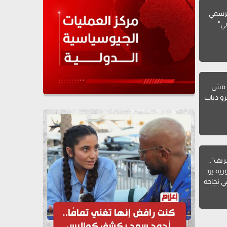
لرسمي
ني"
: مش
رو دياب
ف"..
رية يرد
 نجاحه