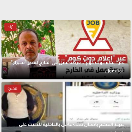
ترند
عبر "إعلام دوت كوم".. فرصة عمل في الخارج لمدير "سيزلر"
المفصول
النشرة
ضبط المتهم بانتحال صفة عامل بالداخلية للنصب على