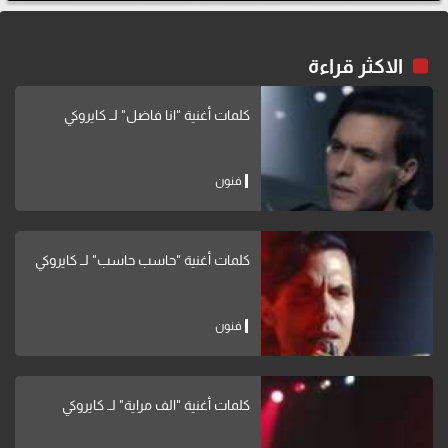
الاكثر قراءة
كلمات أغنية "انا فاضل" لــ كايروكي
فنون
كلمات أغنية "حاسب حاسب" لــ كايروكي
فنون
كلمات أغنية "الف مراية" لــ كايروكي