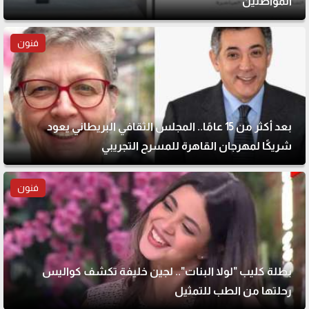
المواطنين
فنون
بعد أكثر من 15 عامًا.. المجلس الثقافي البريطاني يعود
شريكًا لمهرجان القاهرة للمسرح التجريبي
فنون
بطلة كليب "لولا البنات".. لجين خليفة تكشف كواليس
رحلتها من الطب للتمثيل