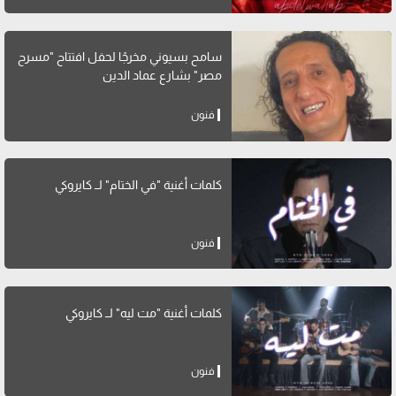
سامح بسيوني مخرجًا لحفل افتتاح "مسرح
مصر" بشارع عماد الدين
فنون
كلمات أغنية "في الختام" لــ كايروكي
فنون
كلمات أغنية "مت ليه" لــ كايروكي
فنون