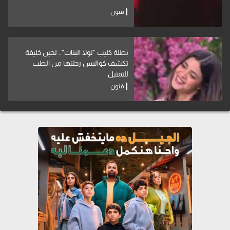
فنون
بطلة كليب "لولا البنات".. لجين خليفة
تكشف كواليس رحلتها من الطب
للتمثيل
فنون