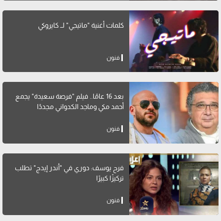
كلمات أغنية "ماتيجي" لــ كايروكي
فنون
بعد 16 عامًا.. فيلم "فرصة سعيدة" يجمع
أحمد مكي وماجد الكدواني مجددًا
فنون
فرح يوسف: دوري في "أندر إيدج" تطلب
تركيزًا كبيرًا
فنون