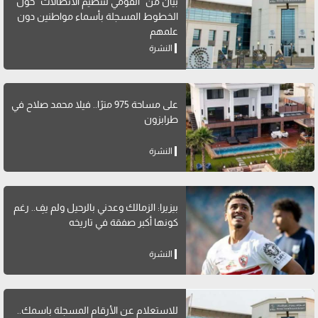
بيان من "القومي لتنظيم الاتصالات" حول
الخطوط المسجلة بأسماء مواطنين دون
علمهم
النشرة
على مساحة 975 مترًا.. فيلا محمد صلاح في
طرابزون
النشرة
بيزيرا: الزمالك وعدني بالرحيل ولم يفِ.. رغم
كونها أكبر صفقة في تاريخه
النشرة
للاستعلام عن الأرقام المسجلة باسمك..