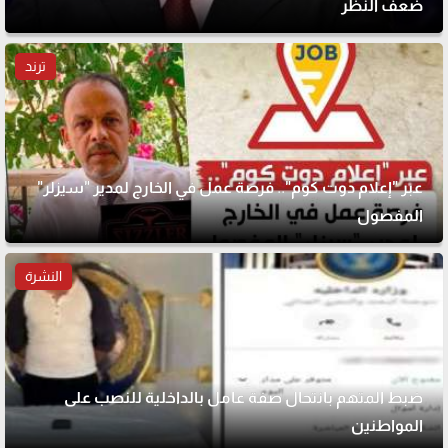
ضعف النظر
ترند
عبر "إعلام دوت كوم".. فرصة عمل في الخارج لمدير "سيزلر"
المفصول
النشرة
ضبط المتهم بانتحال صفة عامل بالداخلية للنصب على
المواطنين