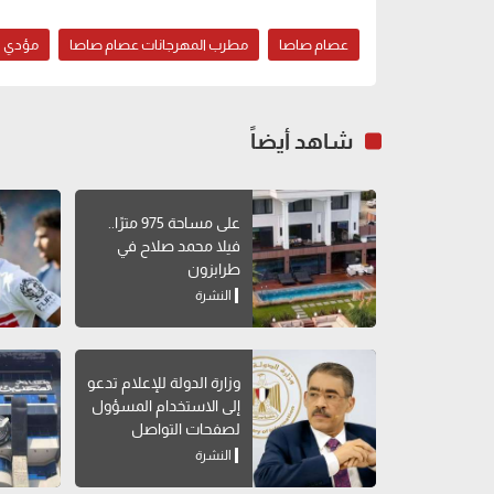
عصام صاصا
مطرب المهرجانات عصام صاصا
مؤدي ا
شاهد أيضاً
على مساحة 975 مترًا..
فيلا محمد صلاح في
طرابزون
النشرة
وزارة الدولة للإعلام تدعو
إلى الاستخدام المسؤول
لصفحات التواصل
الاجتماعي
النشرة