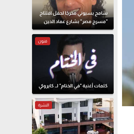
سامح بسيوني مخرجًا لحفل افتتاح
"مسرح مصر" بشارع عماد الدين
فنون
كلمات أغنية "في الختام" لــ كايروكي
النشرة