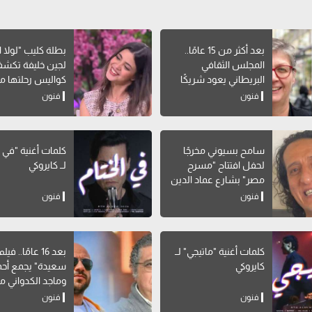
بعد أكثر من 15 عامًا..
بطلة كليب "لولا ال
المجلس الثقافي
لجين خليفة تكش
البريطاني يعود شريكًا
كواليس رحلتها م
لمهرجان القاهرة للمسرح
الطب للتمثيل
فنون
فنون
التجريبي
سامح بسيوني مخرجًا
كلمات أغنية "في ا
لحفل افتتاح "مسرح
لــ كايروكي
مصر" بشارع عماد الدين
فنون
فنون
كلمات أغنية "ماتيجي" لــ
بعد 16 عامًا.. 
كايروكي
سعيدة" يجمع أحم
وماجد الكدواني مج
فنون
فنون