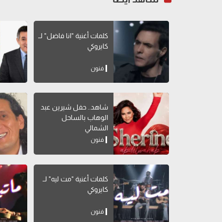
كلمات أغنية "انا فاضل" لــ
كايروكي
فنون
شاهد.. حفل شيرين عبد
الوهاب بالساحل
الشمالي
فنون
كلمات أغنية "مت ليه" لــ
كايروكي
فنون