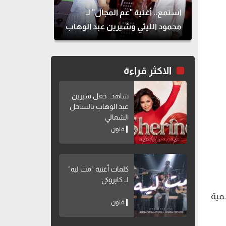
استمع.. أغنية "عم المجال" لـ
محمود الليثي وشيرين عبد الوهاب
الاكثر قراءة
شاهد.. حفل شيرين
عبد الوهاب بالساحل
الشمالي
فنون
كلمات أغنية "مت ليه"
لــ كايروكي
مية
فنون