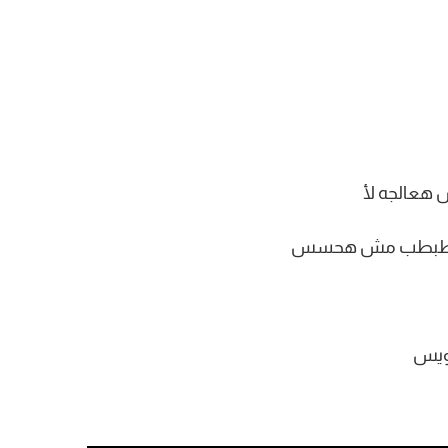
 هعالجه لأ
ش هطبطب مش هحسس
كويس