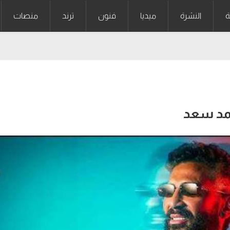
ة
النشرة
ميديا
فنون
ترند
منصات
حمد سعد