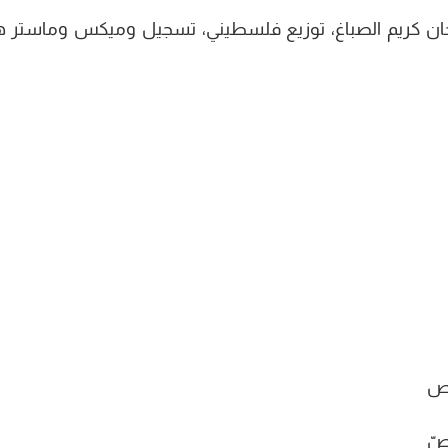
لحان كريم الصباغ، توزيع فلسطيني، تسجيل وميكس وماستر ه
نص
صّ