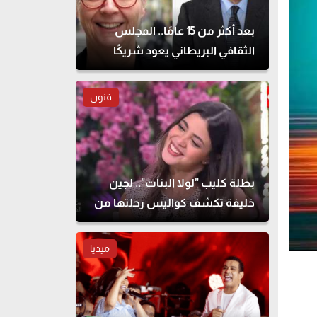
بعد أكثر من 15 عامًا.. المجلس
الثقافي البريطاني يعود شريكًا
لمهرجان القاهرة للمسرح التجريبي
فنون
بطلة كليب "لولا البنات".. لجين
خليفة تكشف كواليس رحلتها من
الطب للتمثيل
ميديا