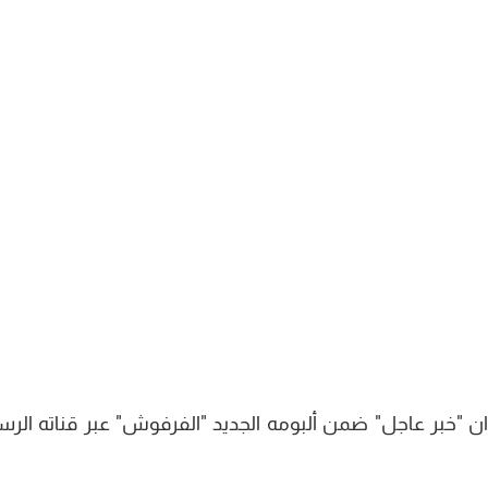
 "خبر عاجل" ضمن ألبومه الجديد "الفرفوش" عبر قناته الرس