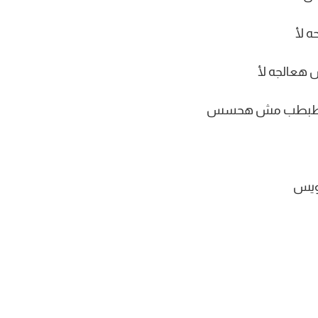
ه لأ
 هعالجه لأ
مش هطبطب مش هحسس
كويس