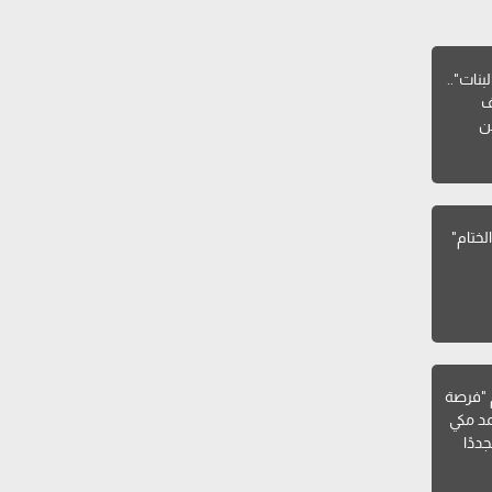
بنات"..
ف
ن
لختام"
فيلم "فرصة
د مكي
ددًا