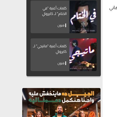
اني
كلمات أغنية "في
الختام" لــ كايروكي
فنون
كلمات أغنية "ماتيجي" لــ
كايروكي
فنون