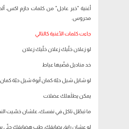
أغنية "خبر عاجل" من كلمات حازم اكس، أ
محروس.
جاءت كلمات الأغنية كالتالي
لو زعلان خلّيك زعلان خلّيك زعلان
خد مناديل قضّيها عياط
لو شايل شيل حبّة كمان أيوة شيل حبّة كمان
يمكن يطلَعلك عضلات
ما تبطّل تاكل في نفسك، علشان خسّيت ال
لو عشان رايق بضايقك، طب هضايقك حتّى ب