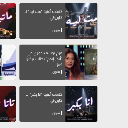
كلمات أغنية "مت ليه" لــ
كايروكي
فنون
فرح يوسف: دوري في
"أندر إيدج" تطلب تركيزًا
كبيرًا
فنون
كلمات أغنية "انا بكبر" لــ
كايروكي
فنون