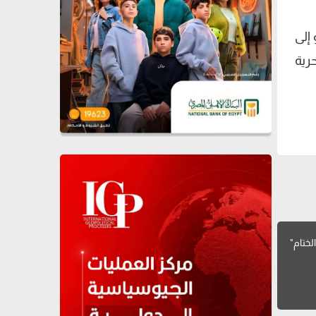
 إلى
رية
لختام"