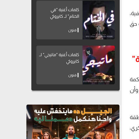
كلمات أغنية "في
ية،
الختام" لــ كايروكي
 حق
فنون
كلمات أغنية "ماتيجي" لــ
"
كايروكي
فنون
كمة
 وأن
طقة
ري،