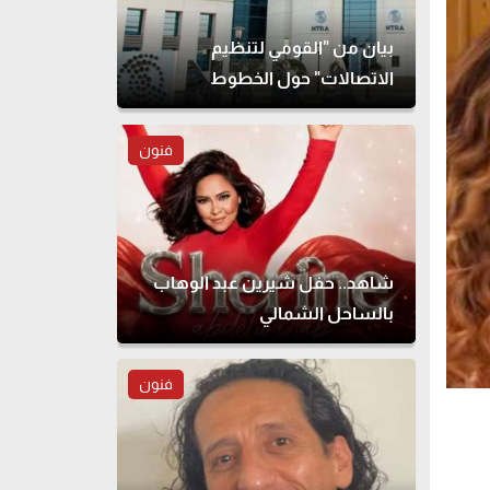
بيان من "القومي لتنظيم
الاتصالات" حول الخطوط
المسجلة بأسماء مواطنين دون
علمهم
فنون
شاهد.. حفل شيرين عبد الوهاب
بالساحل الشمالي
فنون