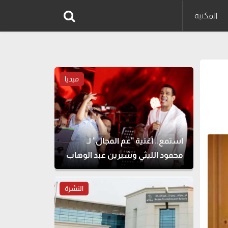
المكتبة
ميديا
استمع.. أغنية "عم المجال" لـ
محمود الليثي وشيرين عبد الوهاب
النشرة