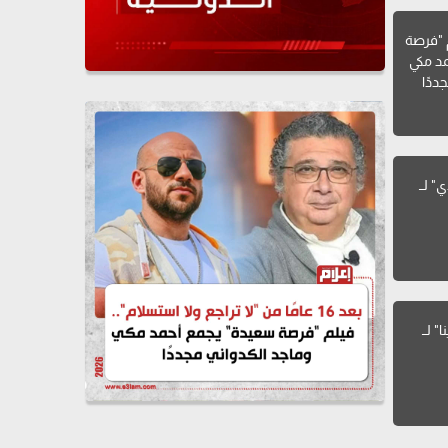
فيلم "فرصة
د مكي
ددًا
" لــ
كلمات أغنية "نسينا" لــ