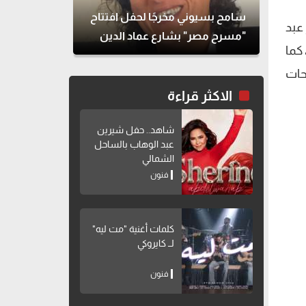
سامح بسيوني مخرجًا لحفل افتتاح
 عبد
"مسرح مصر" بشارع عماد الدين
 كما
حات
الاكثر قراءة
شاهد.. حفل شيرين
عبد الوهاب بالساحل
الشمالي
فنون
كلمات أغنية "مت ليه"
لــ كايروكي
فنون