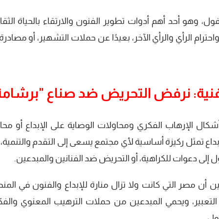
ل، وهو أحد أهم أدوات تطوير الفنون والارتقاء بالحياة الثقاف
ترام الرأي والرأي الآخر، بعيدًا عن حملات التشهير، أو مصادرة
الفنية: نرفض التحريض ضد صناع "برشامة
كال الإرهاب الفكري ومحاولات الوصاية على الإبداع أو محا
والإبداع تمثل ركيزة أساسية لأي مجتمع يسعى إلى التقدم والتنمية،
ول إلى دعوات للكراهية، أو التحريض ضد الفنانين والمبدعين.
يين أن مصر التي كانت ولا تزال منارة للإبداع والفنون في المن
 التعبير، ويحمي المبدعين من حملات الترهيب المعنوي والفك
ول.