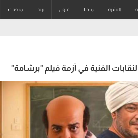
ة
النشرة
ميديا
فنون
ترند
منصات
نقابات الفنية في أزمة فيلم "برشامة"