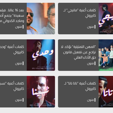
كلمات أغنية "ماتيجي" لــ
بعد 16 عامًا.. 
كايروكي
سعيدة" يجمع أحم
وماجد الكدواني مج
فنون
فنون
"المهن التمثيلية" تؤكد: لا
كلمات أغنية "وحدي
تراجع عن تفعيل قانون
كايروكي
حق الأداء العلني
فنون
فنون
كلمات أغنية "تاتا تاتا" لــ
كايروكي
كايروكي
فنون
فنون