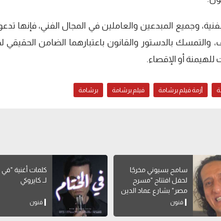
لفنية، وجميع المبدعين والعاملين في المجال الفني، فإنها تدعو
اف، والتمسك بالدستور والقانون باعتبارهما الضامن الحقيقي لح
 للهيمنة أو الإقصاء.
ة
أزمة فيلم برشامة
فيلم برشامة
برشامة
سامح بسيوني مخرجًا
كلمات أغنية "في ا
لحفل افتتاح "مسرح
لــ كايروكي
مصر" بشارع عماد الدين
فنون
فنون