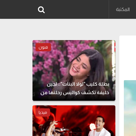
المكتبة
فنون
بطلة كليب "لولا البنات".. لجين
خليفة تكشف كواليس رحلتها من
الطب للتمثيل
ميديا