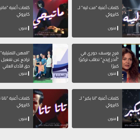
كلمات أغنية "مت ليه" لــ
كلمات أغنية "ماتيج
كايروكي
كايروكي
فنون
فنون
فرح يوسف: دوري في
"المهن التمثيلية" 
"أندر إيدج" تطلب تركيزًا
تراجع عن تفعيل 
كبيرًا
حق الأداء العلني
فنون
فنون
كلمات أغنية "انا بكبر" لــ
كلمات أغنية "تاتا تات
كايروكي
كايروكي
فنون
فنون