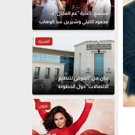
استمع.. أغنية "عم المجال" لـ
محمود الليثي وشيرين عبد الوهاب
النشرة
بيان من "القومي لتنظيم
الاتصالات" حول الخطوط
المسجلة بأسماء مواطنين دون
علمهم
فنون