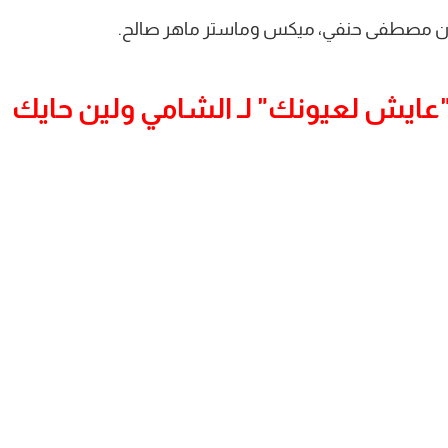
حان مصطفى حنفي، ميكس وماستر ماهر صالح.
"عايش لعيونك" لـ الشامي ولين حايك