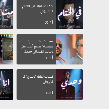
كلمات أغنية "في الختام"
لــ كايروكي
فنون
بعد 16 عامًا.. فيلم "فرصة
سعيدة" يجمع أحمد مكي
وماجد الكدواني مجددًا
فنون
كلمات أغنية "وحدي" لــ
كايروكي
فنون