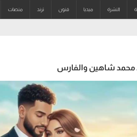
ة
النشرة
ميديا
فنون
ترند
منصات
ـ محمد شاهين والفارس