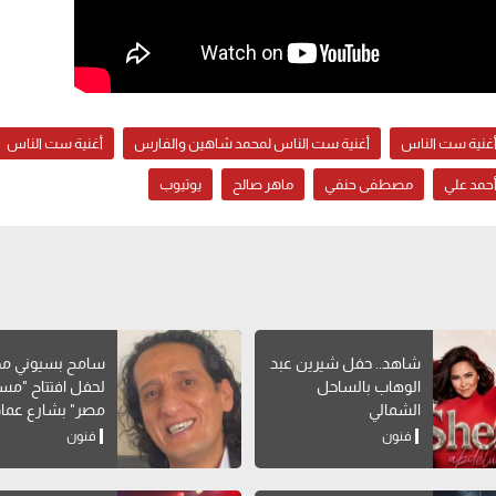
غنية ست الناس
أغنية ست الناس لمحمد شاهين والفارس
أغنية ست الناس
حمد علي
مصطفى حنفي
ماهر صالح
يوتيوب
شاهد.. حفل شيرين عبد
سامح بسيوني مخر
الوهاب بالساحل
لحفل افتتاح "مس
الشمالي
مصر" بشارع عماد
فنون
فنون