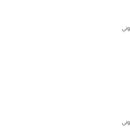
وني
وني