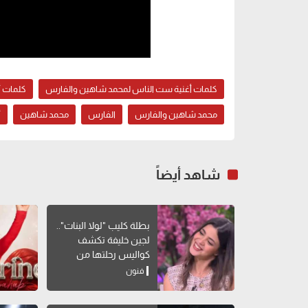
كلمات أغنية ست الناس لمحمد شاهين والفارس
كلمات أ
محمد شاهين والفارس
الفارس
محمد شاهين
أ
شاهد أيضاً
بطلة كليب "لولا البنات"..
لجين خليفة تكشف
كواليس رحلتها من
الطب للتمثيل
فنون