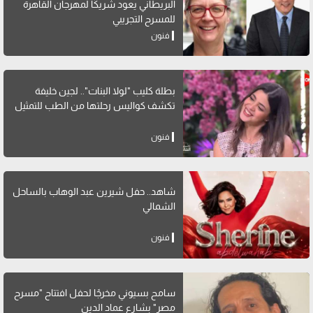
البريطاني يعود شريكًا لمهرجان القاهرة
للمسرح التجريبي
فنون
بطلة كليب "لولا البنات".. لجين خليفة
تكشف كواليس رحلتها من الطب للتمثيل
فنون
شاهد.. حفل شيرين عبد الوهاب بالساحل
الشمالي
فنون
سامح بسيوني مخرجًا لحفل افتتاح "مسرح
مصر" بشارع عماد الدين