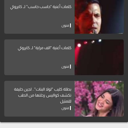
كلمات أغنية "حاسب حاسب" لــ كايروكي
فنون
كلمات أغنية "الف مراية" لــ كايروكي
فنون
بطلة كليب "لولا البنات".. لجين خليفة
تكشف كواليس رحلتها من الطب
للتمثيل
فنون