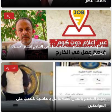
ضعف النظر
ترند
عبر "إعلام دوت كوم".. فرصة عمل في الخارج لمدير "سيزلر"
المفصول
النشرة
ضبط المتهم بانتحال صفة عامل بالداخلية للنصب على
المواطنين