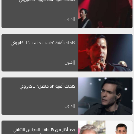
فنون
كلمات أغنية "حاسب حاسب" لــ كايروكي
فنون
كلمات أغنية "انا فاضل" لــ كايروكي
فنون
بعد أكثر من 15 عامًا.. المجلس الثقافي