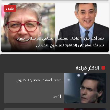
فنون
بعد أكثر من 15 عامًا.. المجلس الثقافي البريطاني يعود
شريكًا لمهرجان القاهرة للمسرح التجريبي
الاكثر قراءة
كلمات أغنية "انا فاضل" لــ كايروكي
فنون