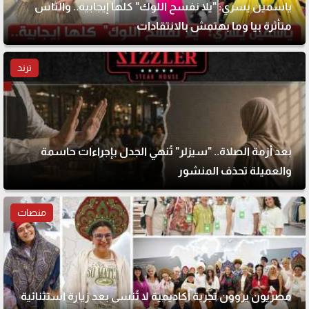
ياسمين يسري: "يلا نفسح اللوك" كلها إيجابية.. والناس
متأثرة بيا وما بهتمش بالانتقادات
ترند
بعد أزمة الصلاة.. "سيزلر" تُنهي الجدل بإجراءات حاسمة
والعميلة تحذف المنشور
منصات
مصريون يروون تجربة أكاديمية لا تُنسى بعد زيارة استثنائية