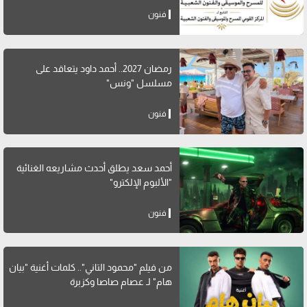
فنون
رمضان 2027.. أحمد داود يتعاقد على
مسلسل "ونس"
فنون
أحمد سعد يطلق أحدث مشاريعه الغنائية
"الألبوم الإلكترو"
فنون
من فيلم "محمود التاني".. كلمات أغنية "بيان
هام" لـ عصام صاصا وكزبرة