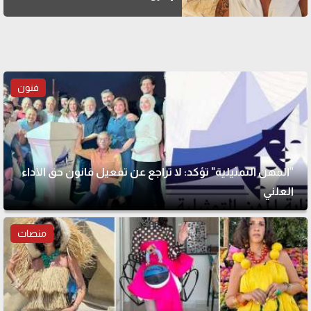
فنون
"المهن التمثيلية" تؤكد: لا تراجع عن تفعيل قانون حق الأداء
العلني
منصات