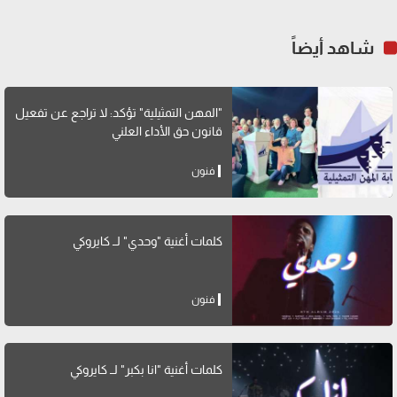
شاهد أيضاً
"المهن التمثيلية" تؤكد: لا تراجع عن تفعيل
قانون حق الأداء العلني
فنون
كلمات أغنية "وحدي" لــ كايروكي
فنون
كلمات أغنية "انا بكبر" لــ كايروكي