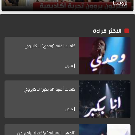
لروسيا
الاكثر قراءة
كلمات أغنية "وحدي" لــ كايروكي
فنون
كلمات أغنية "انا بكبر" لــ كايروكي
فنون
"المهن التمثيلية" تؤكد: لا تراجع عن