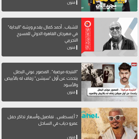
فنون
للشباب.. أحمد كمال يقدم ورشة "البداية"
في مهرجان القاهرة الدولي للمسرح
التجريبي
فنون
"النتيجة مرضية".. المصور عوني البطل
يتحدث عن أول "سيشن" زفاف له بالأبيض
والأسود
فنون
7 أغسطس.. تفاصيل وأسعار تذاكر حفل
عمرو دياب في الساحل
فنون