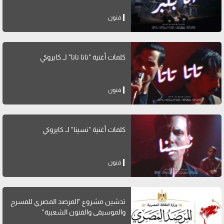
فنون
كلمات أغنية "تاتا تاتا" لــ كايروكي
فنون
كلمات أغنية "نسينا" لــ كايروكي
فنون
تدشين مشروع "المرصد المصري للمسرح
والموسيقى والفنون الشعبية"