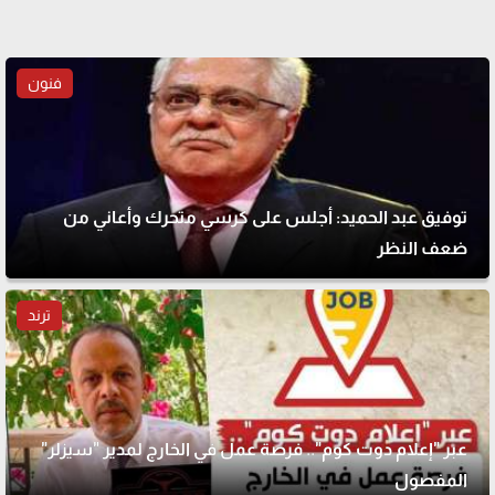
فنون
توفيق عبد الحميد: أجلس على كرسي متحرك وأعاني من
ضعف النظر
ترند
عبر "إعلام دوت كوم".. فرصة عمل في الخارج لمدير "سيزلر"
المفصول