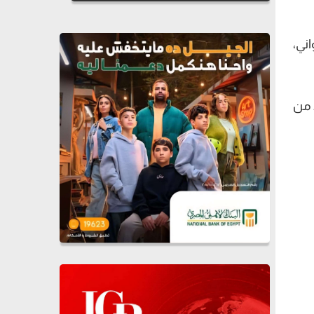
ني،
 من