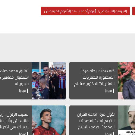
البرومو التشويقي لـ ألبوم أحمد سعد الألبوم الفرفوش
كيف بدأت رحلة مركز
تعليق محمد صلاح
المنصورة للحفريات
استقبال جماهير 
الفقارية؟ الدكتور هشام
سبور له
سلام يوضح
ميديا
ميديا
لأول مرة.. إذاعة القرآن
بسبب الزلزال.. زيز
الكريم ثبث "المصحف
متنساش وأنت بتب
المجود" بصوت الشيخ
لدنيتك تبني لآخرت
محمود البنا
ميديا
ميديا