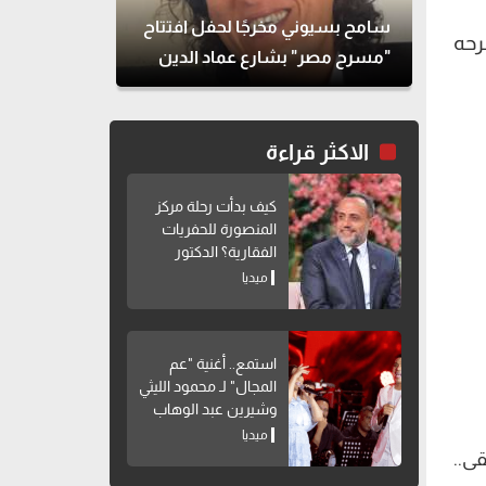
سامح بسيوني مخرجًا لحفل افتتاح
رحه
"مسرح مصر" بشارع عماد الدين
الاكثر قراءة
كيف بدأت رحلة مركز
المنصورة للحفريات
الفقارية؟ الدكتور
هشام سلام يوضح
ميديا
استمع.. أغنية "عم
المجال" لـ محمود الليثي
وشيرين عبد الوهاب
ميديا
ى..