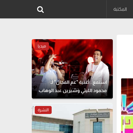
المكتبة
ميديا
استمع.. أغنية "عم المجال" لـ
محمود الليثي وشيرين عبد الوهاب
النشرة