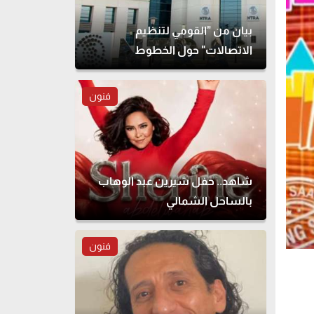
بيان من "القومي لتنظيم
الاتصالات" حول الخطوط
المسجلة بأسماء مواطنين دون
علمهم
فنون
شاهد.. حفل شيرين عبد الوهاب
بالساحل الشمالي
فنون