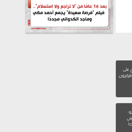
 على
طرابزون
و:
ني
ك!