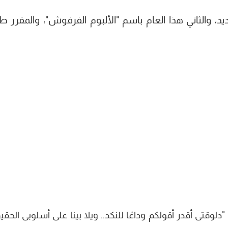
د، والثاني هذا العام باسم "الألبوم الفرفوش"، والمقرر ط
وقتى أقدر أقولكم وداعًا للنكد.. ويلا بينا على أسلوبى الحقيق