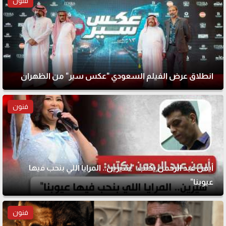
فنون
انطلاق عرض الفيلم السعودي "عكس سير" من الظهران
فنون
أيمن عبد الرحمن يكتب: "شيرين.. المرايا اللي بنحب فيها
عيوبنا"
فنون