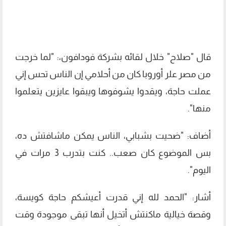
قال "صلاح" خلال لقائه بشركة فودافون،: "لما خرجت
من مصر علر أوروبا كان من أحلامي إن الناس تحس إني
عملت حاجة، ويقدوا يشوفوها ويبقوا عايزين يتعلموا
منها".
أضاف: "ضحيت بشبابي، الناس يمكن ماشافتش ده،
بس الموضوع كان صعب.. كنت بتدرب 3 مرات في
اليوم".
أشار: "الحمد لله إني قدرت أعيشكم حاجة كويسة،
وقصة خيالية ماكنتش أتخيل أنها تبقى موجودة وقت