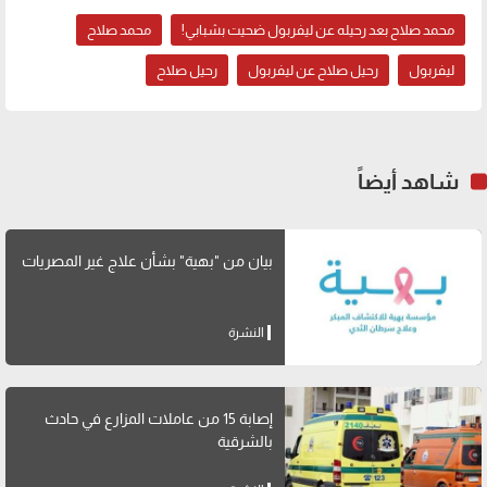
محمد صلاح بعد رحيله عن ليفربول ضحيت بشبابي!
محمد صلاح
ليفربول
رحيل صلاح عن ليفربول
رحيل صلاح
شاهد أيضاً
بيان من "بهية" بشأن علاج غير المصريات
النشرة
إصابة 15 من عاملات المزارع في حادث
بالشرقية