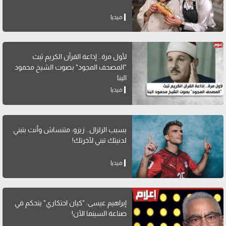
ميديا
لأول مرة.. إذاعة القرآن الكريم ثبث
"المصحف المجود" بصوت الشيخ محمود
البنا
ميديا
بسبب الزلزال.. زيزو: متنساش وأنت بتبني
لدنيتك تبني لآخرتك!
ميديا
إبراهيم عيسى: "كيان احتكاري" يتحكم في
صناعة السينما الآن!