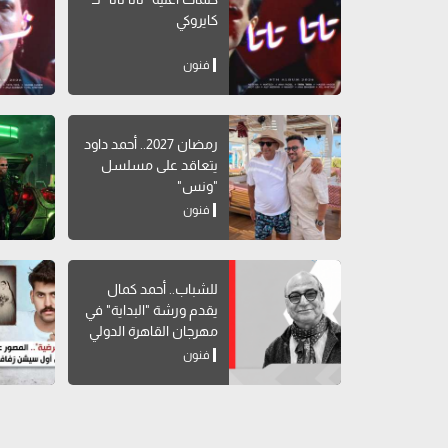
كايروكي
فنون
رمضان 2027.. أحمد داود
يتعاقد على مسلسل
"ونس"
فنون
للشباب.. أحمد كمال
يقدم ورشة "البداية" في
مهرجان القاهرة الدولي
للمسرح التجريبي
فنون