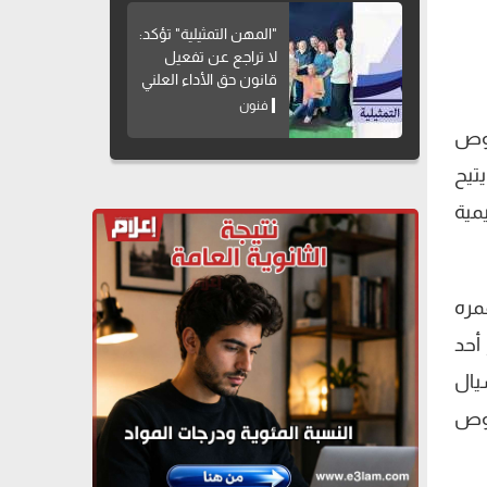
"المهن التمثيلية" تؤكد:
لا تراجع عن تفعيل
قانون حق الأداء العلني
فنون
صوص
تيح
مية
مره
عامًا، مع اختيار أحد
يال
صوص