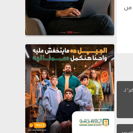
م من
"انا بكبر" لــ
لمرصد