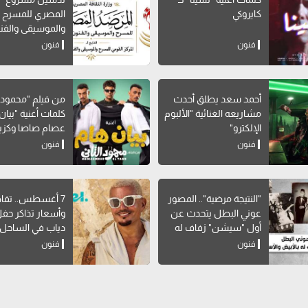
كايروكي
المصري للمسرح
والموسيقى والفن
الشعبية"
فنون
فنون
أحمد سعد يطلق أحدث
من فيلم "محمود ال
مشاريعه الغنائية "الألبوم
كلمات أغنية "بيان 
الإلكترو"
عصام صاصا وكزبر
فنون
فنون
"النتيجة مرضية".. المصور
7 أغسطس.. تفا
عوني البطل يتحدث عن
وأسعار تذاكر حف
أول "سيشن" زفاف له
دياب في الساحل
بالأبيض والأسود
فنون
فنون