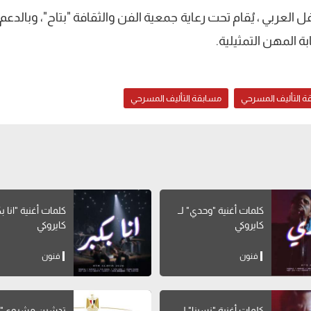
ل العربي ، يُقام تحت رعاية جمعية الفن والثقافة "بتاح"، وبالدع
بة المهن التمثيلية.
قة التأليف المسرحي
مسابقة التأليف المسرحي
كلمات أغنية "وحدي" لــ
كلمات أغنية 
كايروكي
كايروكي
فنون
فنون
كلمات أغنية "نسينا" لــ
تدشين مشروع "ا