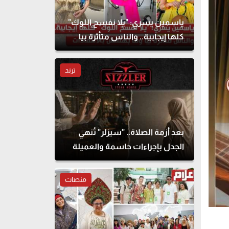
ياسمين يسري: "يلا نفسح اللوك"
كلها إيجابية.. والناس متأثرة بيا
وما بهتمش بالانتقادات
ترند
بعد أزمة الصلاة.. "سيزلر" تُنهي
الجدل بإجراءات حاسمة والعميلة
تحذف المنشور
منصات