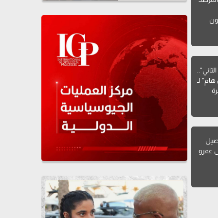
ون
تاني"..
هام" لـ
ة
صيل
ل عمرو