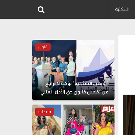
المكتبة
فنون
"المهن التمثيلية" تؤكد: لا تراجع
عن تفعيل قانون حق الأداء العلني
منصات