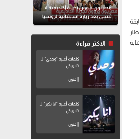
مصريون يروون تجربة أكاديمية لا
تُنسى بعد زيارة استثنائية لروسيا
بقة
طار
ابة
الاكثر قراءة
كلمات أغنية "وحدي" لــ
كايروكي
فنون
كلمات أغنية "انا بكبر" لــ
كايروكي
فنون