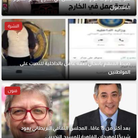
المفصول
النشرة
ضبط المتهم بانتحال صفة عامل بالداخلية للنصب على
المواطنين
فنون
بعد أكثر من 15 عامًا.. المجلس الثقافي البريطاني يعود
شريكًا لمهرجان القاهرة للمسرح التجريبي