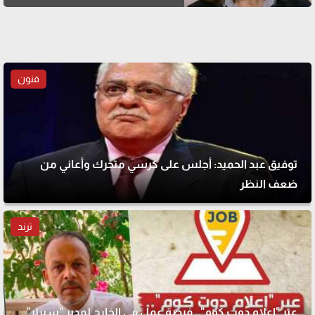
فنون
توفيق عبد الحميد: أجلس على كرسي متحرك وأعاني من
ضعف النظر
ترند
عبر "إعلام دوت كوم".. فرصة عمل في الخارج لمدير "سيزلر"