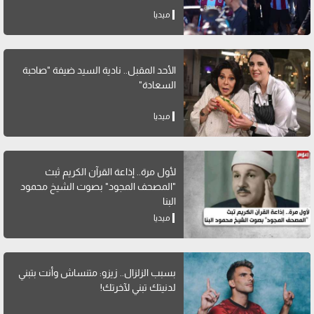
ميديا
الأحد المقبل.. نادية السيد ضيفة "صاحبة
السعادة"
ميديا
لأول مرة.. إذاعة القرآن الكريم ثبث
"المصحف المجود" بصوت الشيخ محمود
البنا
ميديا
بسبب الزلزال.. زيزو: متنساش وأنت بتبني
لدنيتك تبني لآخرتك!