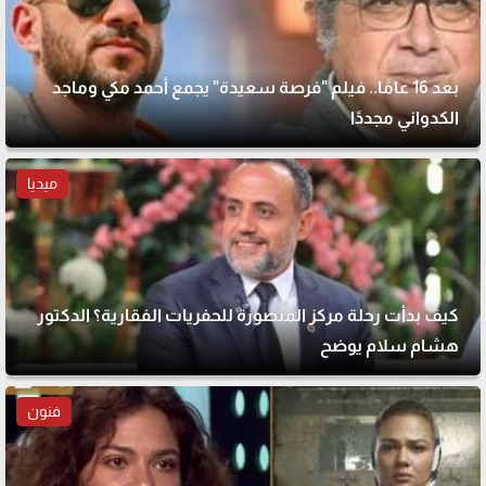
بعد 16 عامًا.. فيلم "فرصة سعيدة" يجمع أحمد مكي وماجد
الكدواني مجددًا
ميديا
كيف بدأت رحلة مركز المنصورة للحفريات الفقارية؟ الدكتور
هشام سلام يوضح
فنون