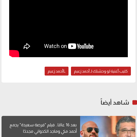
كليب أغنية لو وحشتك لـ أحمد زعيم
Lأحمد زعيم
شاهد أيضاً
بعد 16 عامًا.. فيلم "فرصة سعيدة" يجمع
أحمد مكي وماجد الكدواني مجددًا