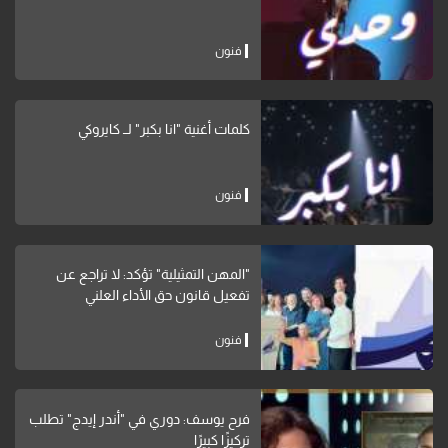
فنون
كلمات أغنية "انا بكبر" لــ كايروكي
فنون
"المهن التمثيلية" تؤكد: لا تراجع عن
تفعيل قانون حق الأداء العلني
فنون
فرح يوسف: دوري في "أندر إيدج" تطلب
تركيزًا كبيرًا