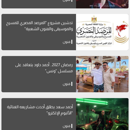
تدشين مشروع "المرصد المصري للمسرح
والموسيقى والفنون الشعبية"
فنون
رمضان 2027.. أحمد داود يتعاقد على
مسلسل "ونس"
فنون
أحمد سعد يطلق أحدث مشاريعه الغنائية
"الألبوم الإلكترو"
فنون