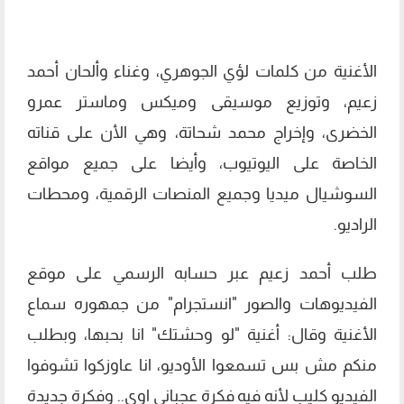
الأغنية من كلمات لؤي الجوهري، وغناء وألحان أحمد
زعيم، وتوزيع موسيقى وميكس وماستر عمرو
الخضرى، وإخراج محمد شحاتة، وهي الأن على قناته
الخاصة على اليوتيوب، وأيضا على جميع مواقع
السوشيال ميديا وجميع المنصات الرقمية، ومحطات
الراديو.
طلب أحمد زعيم عبر حسابه الرسمي على موقع
الفيديوهات والصور "انستجرام" من جمهوره سماع
الأغنية وقال: أغنية "لو وحشتك" انا بحبها، وبطلب
منكم مش بس تسمعوا الأوديو، انا عاوزكوا تشوفوا
الفيديو كليب لأنه فيه فكرة عجباني اوى.. وفكرة جديدة