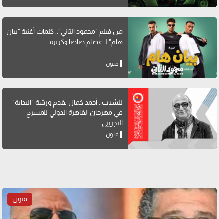
من فيلم "محمود التاني".. كلمات أغنية "بيان
هام" لـ عصام صاصا وكزبرة
فنون
للشباب.. أحمد كمال يقدم ورشة "البداية"
في مهرجان القاهرة الدولي للمسرح
التجريبي
فنون
فنون