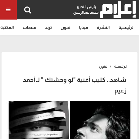
رئيس التحرير
محمد عبدالرحمن
الرئيسية
النشرة
ميديا
فنون
ترند
منصات
المكتبة
الرئيسية
فنون
شاهد.. كليب أغنية "لو وحشتك " لـ أحمد
زعيم