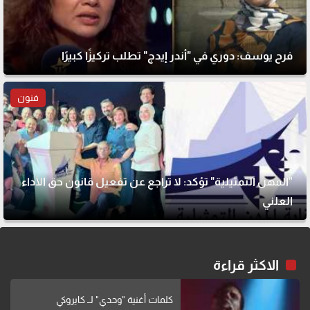
فرح يوسف: دوري في "أندر إيدج" تطلب تركيزًا كبيرًا
فنون
"المهن التمثيلية" تؤكد: لا تراجع عن تفعيل قانون حق الأداء
العلني
الاكثر قراءة
كلمات أغنية "وحدي" لــ كايروكي