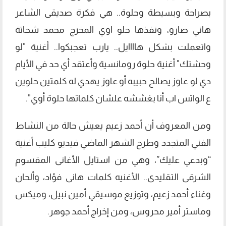
بصراحة وبسيطة وحلوة.. هي فكرة صديقى الشاعر
هاني صارو، ونفذها حلو اوي المخرج محمد شحاتة
واتعملت بشكل هاااايل.. يارب تعجبكوا.. أغنية "لو
وحشتك" أغنية حلوة رومانسية وأعتقد أي حد في الأيام
دي لو عاوز يصالح حبيبه أو عاوز يهدي له كلمتين حلوين
ع الواتس اب أنا بغششه علشان كلماتها حلوة أوي".
ومن المعروف أن أحمد زعيم يعيش حالة من النشاط
الفني المتجدد وطرح الشهر الماضي فيديو كليب أغنية
“وبدعي عليك”، وهي من استايل الأغانى المقسوم
الشرقى التقليدى.. الأغنيه كلمات هانى فؤاد، وألحان
وغناء أحمد زعيم، وتوزيع موسيقي أمين نبيل، وميكس
وماستر أمير محروس، ومن إخراج أحمد جوهر.