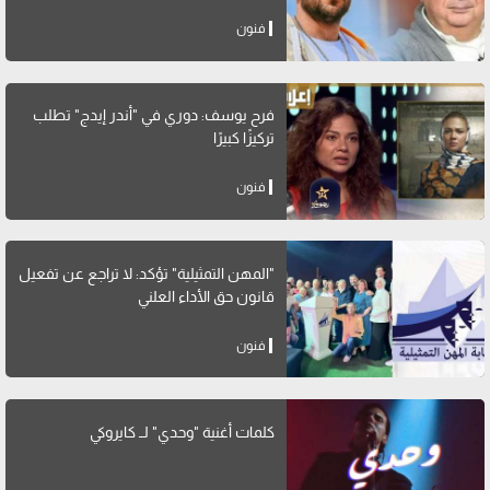
فنون
فرح يوسف: دوري في "أندر إيدج" تطلب
تركيزًا كبيرًا
فنون
"المهن التمثيلية" تؤكد: لا تراجع عن تفعيل
قانون حق الأداء العلني
فنون
كلمات أغنية "وحدي" لــ كايروكي