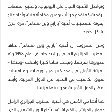
وتواصل الأغنية النجاح على اليوتيوب، وجميع المنصات
الرقمية، كما قدم من أسبوعين مفاجأة فنية، وأعاد غناء
أيقونة التسعينيات أغنية “يارايح وين مسافر”، مرة أخرى
بشكل جديد.
ومن المعروف أن أغنية “يارايح وين مسافر”، غناها
المطرب الجزائري العالمي رشيد طه، في عام 1998 وتم
تصويرها بفرنسا، ونجحت نجاحا كبيرا واحتلت -وقتها –
المرتبة الأولى في عدد كبير من بورصات ومنافسات
سوق الكاسيت في العديد من الدول العربية، وأيضا
بعض الدول الأوربية ومن بينها فرنسا.
كما أنها في الأصل هي أغنية المطرب الجزائري الراحل
دحمان الحراشي، الذي اشتهر بأداء اللون الشعبي، الذى