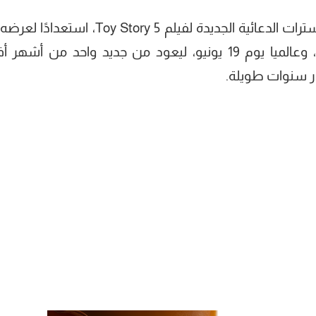
طرحت شركة Walt Disney Pictures البوسترات الدعائية الجديدة لفيلم Toy Story 5، ا
السينمات المصرية يوم 18 يونيو المقبل ، وعالميا يوم 19 يونيو، ليعود من جديد واحد من أشه
ار سنوات طويلة.