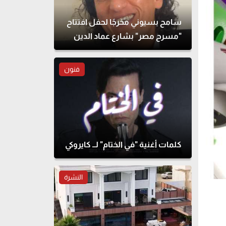
سامح بسيوني مخرجًا لحفل افتتاح
"مسرح مصر" بشارع عماد الدين
فنون
كلمات أغنية "في الختام" لــ كايروكي
النشرة