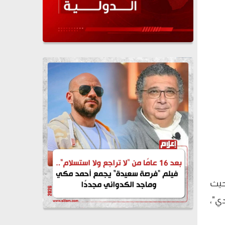
حيث
دي"،