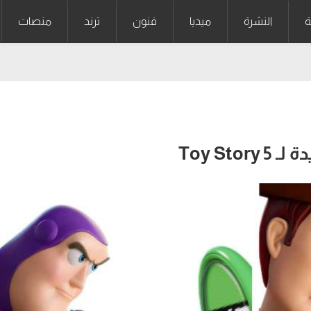
ة
النشرة
ميديا
فنون
ترند
منصات
Toy St