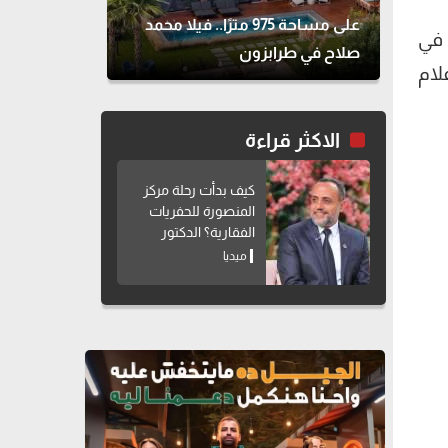
على مساحة 975 مترًا.. فيلا محمد
ستعدادًا لعرضه في
صلاح في طرابزون
ر أفلام
الاكثر قراءة
كيف بدأت رحلة مركز
المنصورة للحفريات
الفقارية؟ الدكتور
هشام سلام يوضح
ميديا