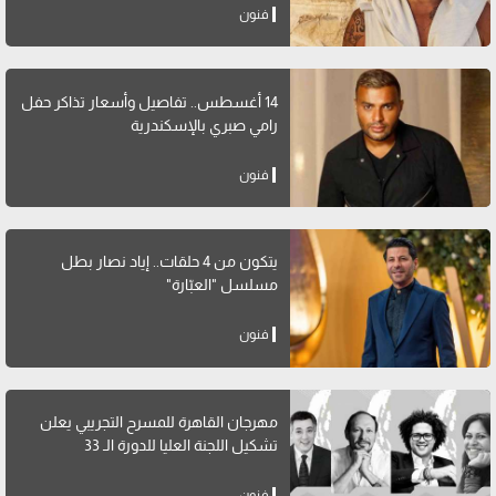
فنون
14 أغسطس.. تفاصيل وأسعار تذاكر حفل
رامي صبري بالإسكندرية
فنون
يتكون من 4 حلقات.. إياد نصار بطل
مسلسل "العبّارة"
فنون
مهرجان القاهرة للمسرح التجريبي يعلن
تشكيل اللجنة العليا للدورة الـ 33
فنون