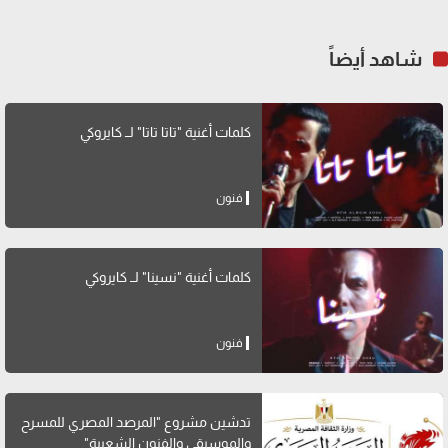
شاهد أيضاً
كلمات أغنية "تاتا تاتا" لــ كايروكي
فنون
كلمات أغنية "نسينا" لــ كايروكي
فنون
تدشين مشروع "المرصد المصري للمسرح
والموسيقى والفنون الشعبية"