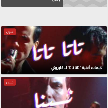
فنون
كلمات أغنية "تاتا تاتا" لــ كايروكي
فنون