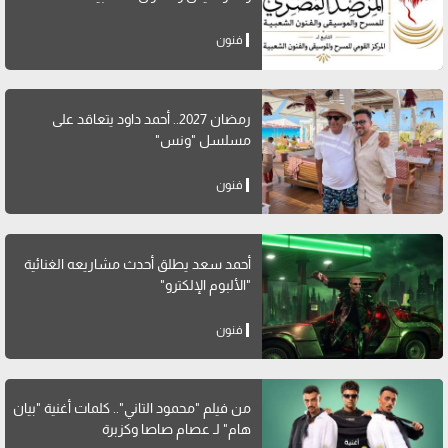
فنون
رمضان 2027.. أحمد داود يتعاقد على
مسلسل "ونس"
فنون
أحمد سعد يطلق أحدث مشاريعه الغنائية
"الألبوم الإلكترو"
فنون
من فيلم "محمود التاني".. كلمات أغنية "بيان
هام" لـ عصام صاصا وكزبرة