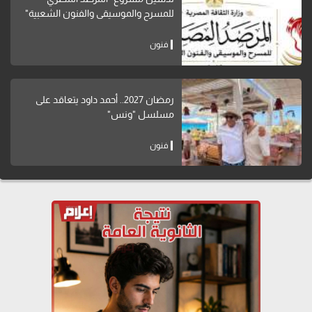
للمسرح والموسيقى والفنون الشعبية"
فنون
رمضان 2027.. أحمد داود يتعاقد على
مسلسل "ونس"
فنون