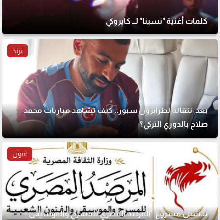
كلمات أغنية "نسينا" لــ كايروكي
ترند
بعد انتقاله لطرابزون سبور.. كيف تشاهد مباريات محمد
صلاح بالدوري التركي؟
فنون
تدشين مشروع "المرصد المصري للمسرح والموسيقى