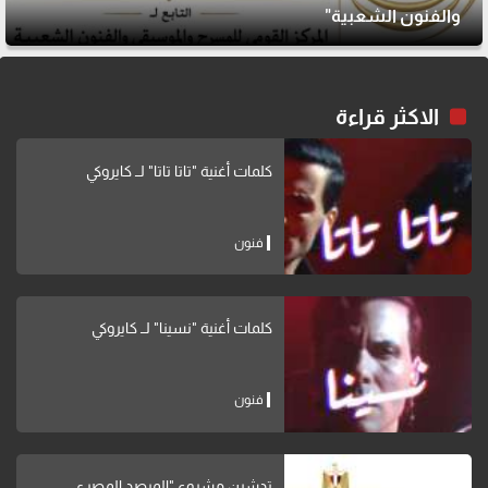
والفنون الشعبية"
الاكثر قراءة
كلمات أغنية "تاتا تاتا" لــ كايروكي
فنون
كلمات أغنية "نسينا" لــ كايروكي
فنون
تدشين مشروع "المرصد المصري