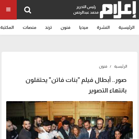
رئيس التحرير
محمد عبدالرحمن
الرئيسية
النشرة
ميديا
فنون
ترند
منصات
المكتبة
الرئيسية
فنون
صور.. أبطال فيلم "بنات فاتن" يحتفلون
بانتهاء التصوير