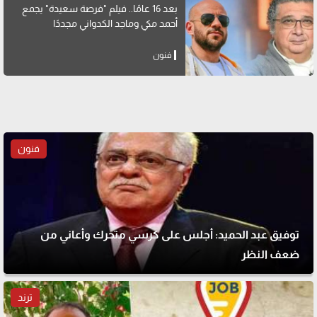
بعد 16 عامًا.. فيلم "فرصة سعيدة" يجمع
أحمد مكي وماجد الكدواني مجددًا
فنون
فنون
توفيق عبد الحميد: أجلس على كرسي متحرك وأعاني من
ضعف النظر
ترند