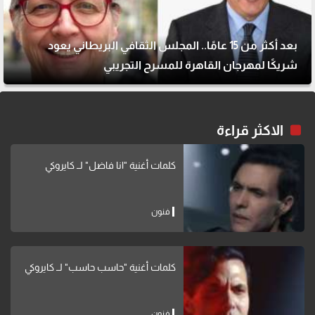
بعد أكثر من 15 عامًا.. المجلس الثقافي البريطاني يعود
شريكًا لمهرجان القاهرة للمسرح التجريبي
الاكثر قراءة
كلمات أغنية "انا فاضل" لــ كايروكي
فنون
كلمات أغنية "حاسب حاسب" لــ كايروكي
فنون