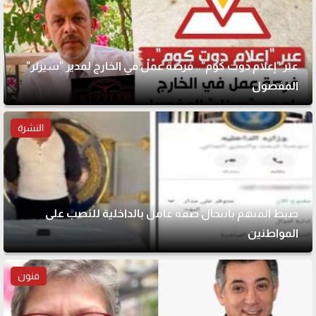
عبر "إعلام دوت كوم".. فرصة عمل في الخارج لمدير "سيزلر"
المفصول
النشرة
ضبط المتهم بانتحال صفة عامل بالداخلية للنصب على
المواطنين
فنون