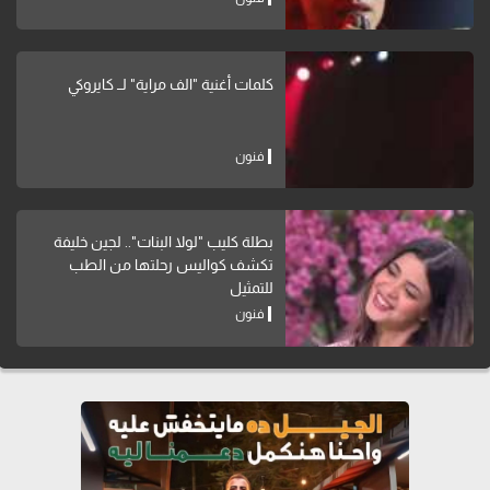
كلمات أغنية "الف مراية" لــ كايروكي
فنون
بطلة كليب "لولا البنات".. لجين خليفة
تكشف كواليس رحلتها من الطب
للتمثيل
فنون