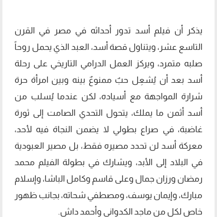
يذكر أن فيلم أسد تدور أحداثه في مصر في القرن
التاسع عشر، ويتناول قصة أسد، العبد الذي يحمل روحاً
صلبه متمرد، ويركز العمل الدرامي التاريخي على رحلة
أسد بعد أن يُشعِل حبٌ ممنوعٌ بينه وبين امرأة حرة
شرارة المواجهة مع أسياده، لكن عندما يُسلب من
أسد أثمن ما يملك، يتحول التحدي الصامت إلى ثورة
غاضبة، في صراع بطولي لا يضمن النجاة فيه لأحد،
معركة أسد لن تحدد مصيره فقط، بل مصير العبودية
في البلاد إلى الأبد، ويشارك في بطولة الفيلم محمد
رمضان ورزان جمال وعلى قاسم وكامل الباشا، وإسلام
مبارك، وإيمان يوسف، ومصطفي شحاته، بجانب ظهور
خاص لكل من ماجد الكدواني وأحمد داش.