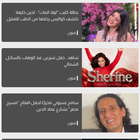
بطلة كليب "لولا البنات".. لجين خليفة
تكشف كواليس رحلتها من الطب للتمثيل
فنون
شاهد.. حفل شيرين عبد الوهاب بالساحل
الشمالي
فنون
سامح بسيوني مخرجًا لحفل افتتاح "مسرح
مصر" بشارع عماد الدين
فنون