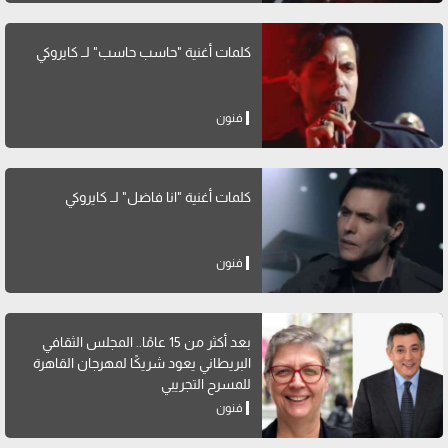
كلمات أغنية "حاسب حاسب" لــ كايروكي
فنون
كلمات أغنية "انا فاضل" لــ كايروكي
فنون
بعد أكثر من 15 عامًا.. المجلس الثقافي
البريطاني يعود شريكًا لمهرجان القاهرة
للمسرح التجريبي
فنون