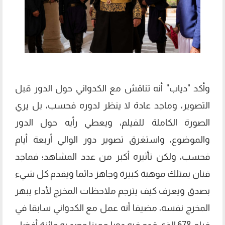
وأكد "دياب" أنه تناقش مع الكدواني حول الدور قبل
التصوير، وماجد عادة لا ينظر لدوره فحسب، بل يري
الصورة الكاملة للفيلم، ويعطي رأيه حول الدور
والموضوع، واستغرق تصوير دور الوالي أربعة أيام
فحسب، ولكن تأثيره أكبر من عدد المشاهد؛ فماجد
فنان يمتلك موهبة كبيرة وجاهز دائما ويقدم كل شيء
بصدق ويعرف كيف يترجم ملاحظات المخرج لأداء يبهر
المخرج نفسه، مضيفا أنه عمل مع الكدواني سابقا في
فيلم 678 الذي قدم فيه دورا مميزا حصد به جائزة أفضل