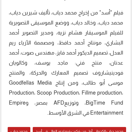
فيلم "أسد" من إخراج محمد دياب، تأليف شيرين دياب،
محمد دياب، وخالد دياب، ووضع الموسيقى التصويرية
للفيلم الموسيقار هشام نزيه، ومدير التصوير أحمد
البشاري، مونتاج أحمد حافظ، ومصممة الأزياء ريم
العدل، تصميم الديكور أحمد فايز، مهندس صوت: أحمد
عدنان، منتج فني: ماجد يوسف، وكالويان
فودينيشاروف تصميم المعارك والحركة، والمنتج
موسى أبو طالب، ومن إنتاج Goodfellas Media
Production، Scoop Production، Fillme production،
BigTime Fund، وتوزيعAFD بمصر، وEmpire
Entertainment في الشرق الأوسط.
محمد دياب الكدواني أول من فكرت فيه لدور الوالي في أسد
محمد دياب