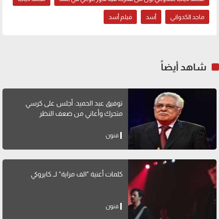
ماجد الكدواني
أسد
فيلم أسد
شاهد أيضاً
توفيق عبد الحميد: أجلس على كرسي
متحرك وأعاني من ضعف النظر
فنون
كلمات أغنية "الف مراية" لــ كايروكي
فنون