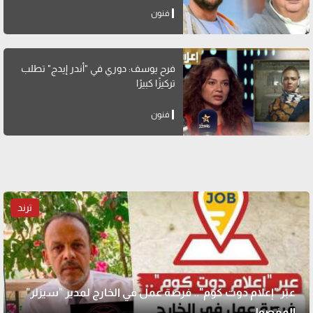
فنون
فرح يوسف: دوري في "أندر إيدج" تطلب
تركيزًا كبيرًا
فنون
ترند
عبر "إعلام دوت كوم".. فرصة عمل في الخارج لمدير "سيزلر"
المفصول