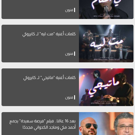
فنون
كلمات أغنية "مت ليه" لــ كايروكي
فنون
كلمات أغنية "ماتيجي" لــ كايروكي
فنون
بعد 16 عامًا.. فيلم "فرصة سعيدة" يجمع
أحمد مكي وماجد الكدواني مجددًا