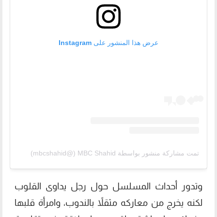
عرض هذا المنشور على Instagram
تمت مشاركة منشور بواسطة ‏‎MBC Shahid‎‏ (@‏‎mbcshahid‎‏)
وتدور أحداث المسلسل حول رجل يداوى القلوب
لكنه يخرج من معاركه مثقلاً بالندوب، وامرأة قلبها