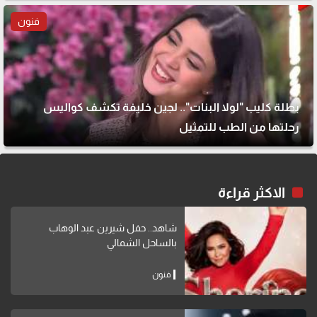
فنون
بطلة كليب "لولا البنات".. لجين خليفة تكشف كواليس
رحلتها من الطب للتمثيل
الاكثر قراءة
شاهد.. حفل شيرين عبد الوهاب
بالساحل الشمالي
فنون