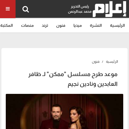
رئيس التحرير
محمد عبدالرحمن
الرئيسية
النشرة
ميديا
فنون
ترند
منصات
المكتبة
الرئيسية
فنون
موعد طرح مسلسل "ممكن" لـ ظافر
العابدين ونادين نجيم