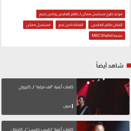
موعد طرح مسلسل ممكن لـ ظافر العابدين ونادين نجيم
الفنان ظافر العابدين
الفنانة نادين نجم
مسلسل ممكن
منصة MBC Shahid
شاهد أيضاً
كلمات أغنية "الف مراية" لــ كايروكي
فنون
كلمات أغنية "حاسب حاسب" لــ كايروكي