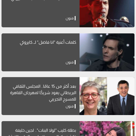
فنون
كلمات أغنية "انا فاضل" لــ كايروكي
فنون
بعد أكثر من 15 عامًا.. المجلس الثقافي
البريطاني يعود شريكًا لمهرجان القاهرة
للمسرح التجريبي
فنون
بطلة كليب "لولا البنات".. لجين خليفة