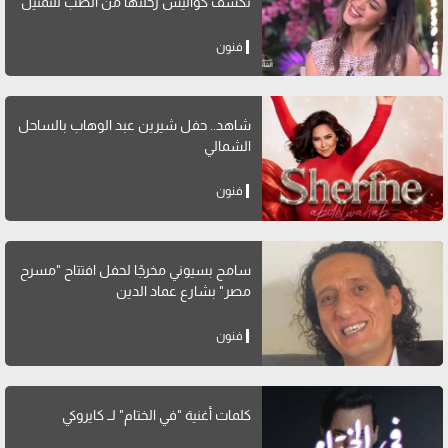
تكشف كواليس رحلتها من الطب للتمثيل
فنون
شاهد.. حفل شيرين عبد الوهاب بالساحل
الشمالي
فنون
سامح بسيوني مخرجًا لحفل افتتاح "مسرح
مصر" بشارع عماد الدين
فنون
كلمات أغنية "في الختام" لــ كايروكي