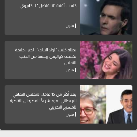
كلمات أغنية "انا فاضل" لــ كايروكي
فنون
بطلة كليب "لولا البنات".. لجين خليفة
تكشف كواليس رحلتها من الطب
للتمثيل
فنون
بعد أكثر من 15 عامًا.. المجلس الثقافي
البريطاني يعود شريكًا لمهرجان القاهرة
للمسرح التجريبي
فنون