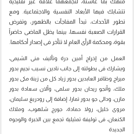
منهك بما عاشته، لتجمعهما علاقة غير تقليدية
تتشابك فيها الأبعاد النفسية والاجتماعية. ومع
تطور الأحداث، تبدأ المفاجآت بالظهور، وتفرض
القرارات الصعبة نفسها، بينما يظل الماضى حاضراً
بقوة، ومحكمة الرأى العام لا تتأخر فى إصدار أحكامها.
العمل من إخراج أمين درة وتأليف منى الشيمى،
ويشارك فى بطولته إلى جانب نادين نسيب نجيم بدور
ميراج وظافر العابدين بدور زياد كل من زينة مكى بدور
ملك، وأنجو ريحان بدور سلمى، وألان سعادة بدور
مازن، ودالى جو بدور تمارا، إضافة إلى رودريغ سليمان،
مروى خليل، رولا حمادة، جورج شلهوب، وملاك
الكنعان، فى توليفة تمثيلية تجمع بين الخبرة والوجوه
الجديدة