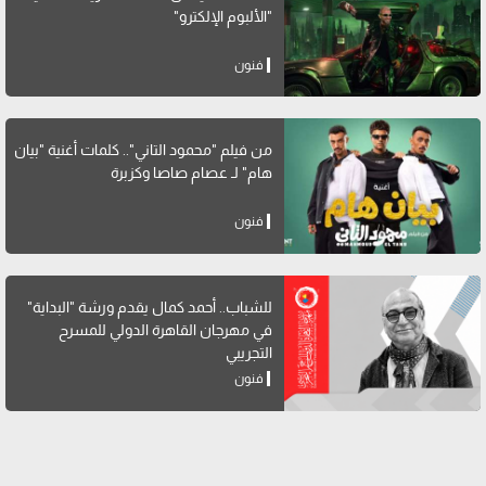
"الألبوم الإلكترو"
فنون
من فيلم "محمود التاني".. كلمات أغنية "بيان
هام" لـ عصام صاصا وكزبرة
فنون
للشباب.. أحمد كمال يقدم ورشة "البداية"
في مهرجان القاهرة الدولي للمسرح
التجريبي
فنون