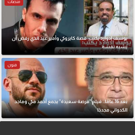
منصات
يوسف إدوارد يكتب: قصة كايروكي وأمير عيد الذي رفض أن
يشبه نفسه
فنون
بعد 16 عامًا.. فيلم "فرصة سعيدة" يجمع أحمد مكي وماجد
الكدواني مجددًا