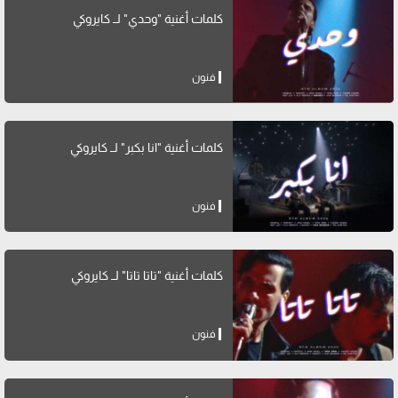
كلمات أغنية "وحدي" لــ كايروكي
فنون
كلمات أغنية "انا بكبر" لــ كايروكي
فنون
كلمات أغنية "تاتا تاتا" لــ كايروكي
فنون