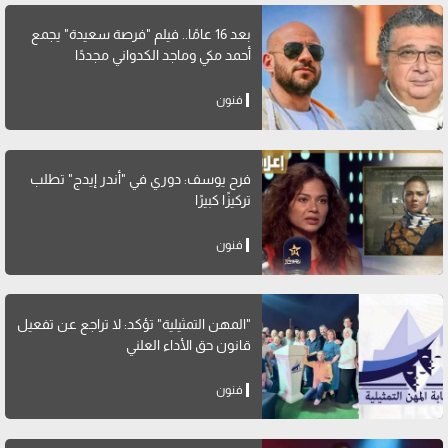
بعد 16 عامًا.. فيلم "فرصة سعيدة" يجمع
أحمد مكي وماجد الكدواني مجددًا
فنون
فرح يوسف: دوري في "أندر إيدج" تطلب
تركيزًا كبيرًا
فنون
"المهن التمثيلية" تؤكد: لا تراجع عن تفعيل
قانون حق الأداء العلني
فنون