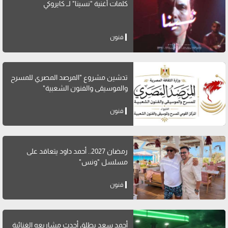
كلمات أغنية "نسينا" لــ كايروكي
فنون
تدشين مشروع "المرصد المصري للمسرح
والموسيقى والفنون الشعبية"
فنون
رمضان 2027.. أحمد داود يتعاقد على
مسلسل "ونس"
فنون
أحمد سعد يطلق أحدث مشاريعه الغنائية