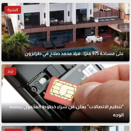
النشرة
على مساحة 975 مترًا.. فيلا محمد صلاح في طرابزون
ترند
"تنظيم الاتصالات" يعلن عن شراء خطوط المحمول ببصمة
الوجه