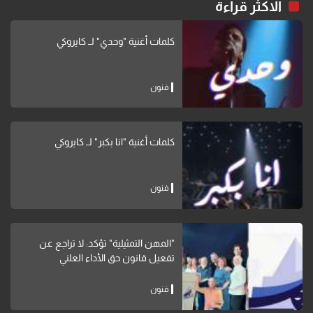
الاكثر قراءة
كلمات أغنية "وحدي" لــ كايروكي
فنون
كلمات أغنية "انا بكبر" لــ كايروكي
فنون
"المهن التمثيلية" تؤكد: لا تراجع عن
تفعيل قانون حق الأداء العلني
فنون