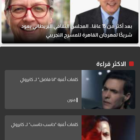
بعد أكثر من 15 عامًا.. المجلس الثقافي البريطاني يعود
شريكًا لمهرجان القاهرة للمسرح التجريبي
الاكثر قراءة
كلمات أغنية "انا فاضل" لــ كايروكي
فنون
كلمات أغنية "حاسب حاسب" لــ كايروكي