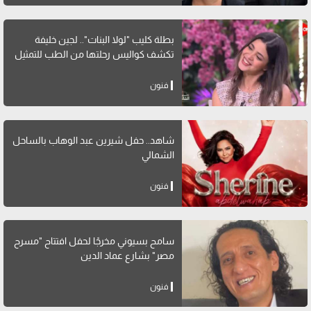
بطلة كليب "لولا البنات".. لجين خليفة
تكشف كواليس رحلتها من الطب للتمثيل
فنون
شاهد.. حفل شيرين عبد الوهاب بالساحل
الشمالي
فنون
سامح بسيوني مخرجًا لحفل افتتاح "مسرح
مصر" بشارع عماد الدين
فنون