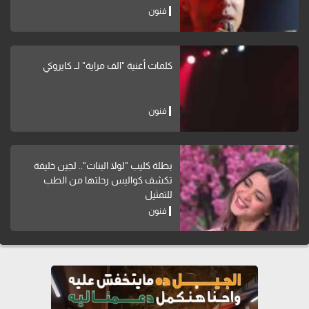
فنون
كلمات أغنية "الف مراية" لــ كايروكي
فنون
بطلة كليب "لولا البنات".. لجين خليفة
تكشف كواليس رحلتها من الطب
للتمثيل
فنون