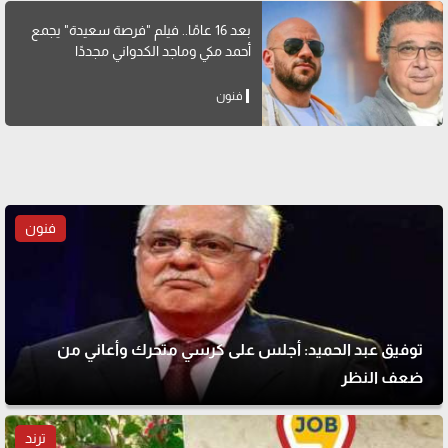
بعد 16 عامًا.. فيلم "فرصة سعيدة" يجمع
أحمد مكي وماجد الكدواني مجددًا
فنون
فنون
توفيق عبد الحميد: أجلس على كرسي متحرك وأعاني من
ضعف النظر
ترند