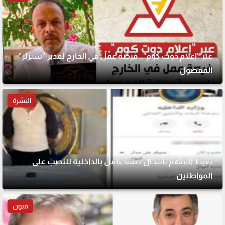
عبر "إعلام دوت كوم".. فرصة عمل في الخارج لمدير "سيزلر"
المفصول
النشرة
ضبط المتهم بانتحال صفة عامل بالداخلية للنصب على
المواطنين
فنون