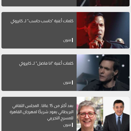
كلمات أغنية "حاسب حاسب" لــ كايروكي
فنون
كلمات أغنية "انا فاضل" لــ كايروكي
فنون
بعد أكثر من 15 عامًا.. المجلس الثقافي
البريطاني يعود شريكًا لمهرجان القاهرة
للمسرح التجريبي
فنون