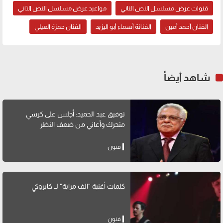
قنوات عرض مسلسل النص التاني
مواعيد عرض مسلسل النص التاني
الفنان أحمد أمين
الفنانة أسماء أبو اليزيد
الفنان حمزة العيلي
شاهد أيضاً
توفيق عبد الحميد: أجلس على كرسي
متحرك وأعاني من ضعف النظر
فنون
كلمات أغنية "الف مراية" لــ كايروكي
فنون