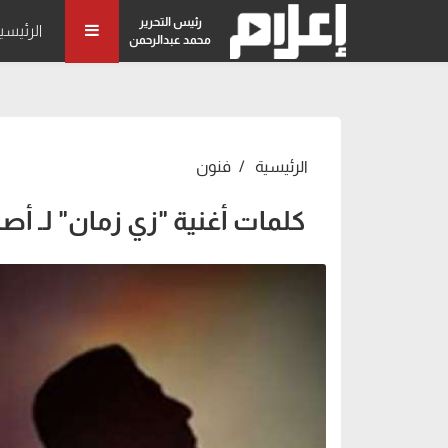
رئيس التحرير
الرئيسي
محمد عبدالرحمن
الرئيسية
فنون
كلمات أغنية "زي زمان" لـ أص