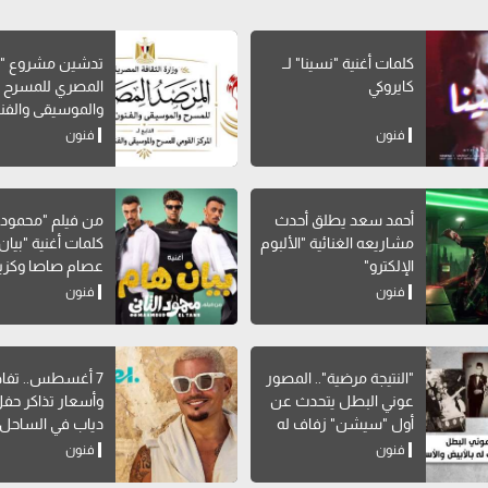
كلمات أغنية "نسينا" لــ
تدشين مشروع "ا
كايروكي
المصري للمسرح
والموسيقى والفن
الشعبية"
فنون
فنون
أحمد سعد يطلق أحدث
من فيلم "محمود ال
مشاريعه الغنائية "الألبوم
كلمات أغنية "بيان 
الإلكترو"
عصام صاصا وكزبر
فنون
فنون
"النتيجة مرضية".. المصور
7 أغسطس.. تفا
عوني البطل يتحدث عن
وأسعار تذاكر حف
أول "سيشن" زفاف له
دياب في الساحل
بالأبيض والأسود
فنون
فنون