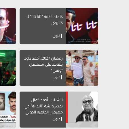
كلمات أغنية "تاتا تاتا" لــ
كايروكي
فنون
رمضان 2027.. أحمد داود
يتعاقد على مسلسل
"ونس"
فنون
للشباب.. أحمد كمال
يقدم ورشة "البداية" في
مهرجان القاهرة الدولي
للمسرح التجريبي
فنون