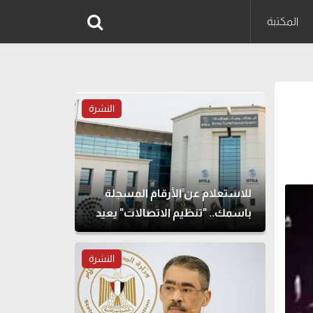
المكتبة
النشرة
للاستعلام عن الأرقام المسجلة
باسمك.. "تنظيم الاتصالات" يعيد
إتاحة خدمة "أرقامي" عبر My
NTRA
النشرة