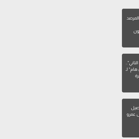
لمرصد
ون
تاني"..
هام" لـ
ة
صيل
ل عمرو