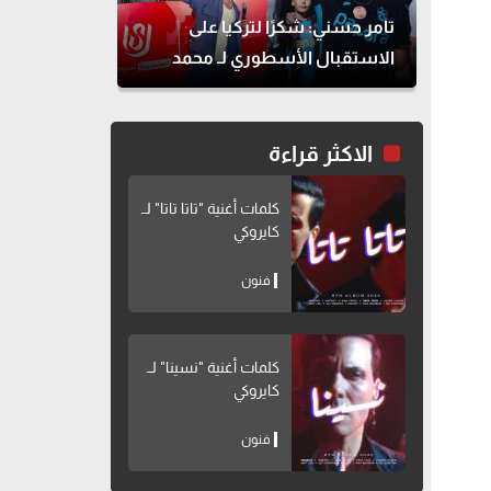
تامر حسني: شكرًا لتركيا على
الاستقبال الأسطوري لـ محمد
صلاح
الاكثر قراءة
كلمات أغنية "تاتا تاتا" لــ
كايروكي
فنون
كلمات أغنية "نسينا" لــ
كايروكي
فنون