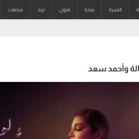
ة
النشرة
ميديا
فنون
ترند
منصات
الة وأحمد سعد