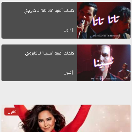
كلمات أغنية "تاتا تاتا" لــ كايروكي
فنون
كلمات أغنية "نسينا" لــ كايروكي
فنون
فنون