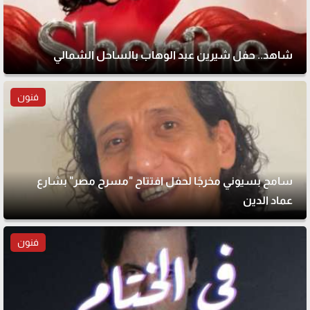
شاهد.. حفل شيرين عبد الوهاب بالساحل الشمالي
فنون
سامح بسيوني مخرجًا لحفل افتتاح "مسرح مصر" بشارع
عماد الدين
فنون