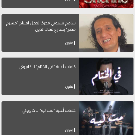
سامح بسيوني مخرجًا لحفل افتتاح "مسرح
مصر" بشارع عماد الدين
فنون
كلمات أغنية "في الختام" لــ كايروكي
فنون
كلمات أغنية "مت ليه" لــ كايروكي
فنون