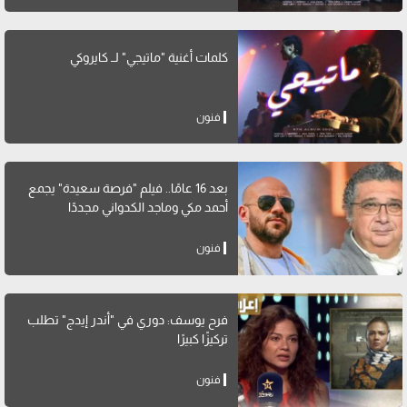
كلمات أغنية "ماتيجي" لــ كايروكي
فنون
بعد 16 عامًا.. فيلم "فرصة سعيدة" يجمع
أحمد مكي وماجد الكدواني مجددًا
فنون
فرح يوسف: دوري في "أندر إيدج" تطلب
تركيزًا كبيرًا
فنون