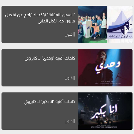
"المهن التمثيلية" تؤكد: لا تراجع عن تفعيل
قانون حق الأداء العلني
فنون
كلمات أغنية "وحدي" لــ كايروكي
فنون
كلمات أغنية "انا بكبر" لــ كايروكي
فنون