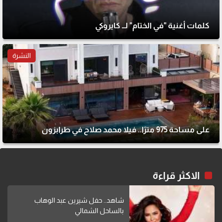
كلمات أغنية "في الختام" لــ كايروكي
النشرة
على مساحة 975 مترًا.. فيلا محمد صلاح في طرابزون
الاكثر قراءة
شاهد.. حفل شيرين عبد الوهاب
بالساحل الشمالي