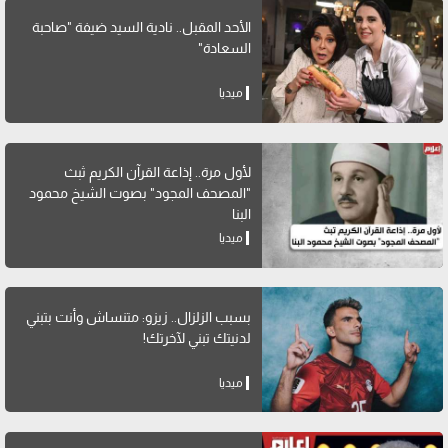
الأحد المقبل.. نادية السيد ضيفة "صاحبة
السعادة"
ميديا
لأول مرة.. إذاعة القرآن الكريم ثبث
"المصحف المجود" بصوت الشيخ محمود
البنا
ميديا
بسبب الزلزال.. زيزو: متنساش وأنت بتبني
لدنيتك تبني لآخرتك!
ميديا