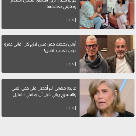
جوليا قصار: بزور القاهرة بشكل مستمر
وحقيقي بعشقها
ميديا
أيمن بهجت قمر: مش لازم كل أغاني عمرو
دياب تعجب الناس!
ميديا
عايدة فهمي: لم أحصل على حقي الفني،
والمسرح رباني قبل أن يعلمني التمثيل
ميديا