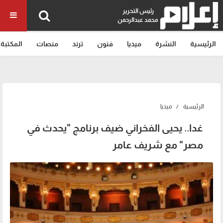
رئيس التحرير
محمد عبدالرحمن
الرئيسية
النشرة
ميديا
فنون
ترند
منصات
المكتبة
الرئيسية
ميديا
غدا.. يحيى الفخراني ضيف برنامج "يحدث في
مصر" مع شريف عامر