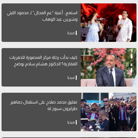
استمع.. أغنية "عم المجال" لـ محمود الليثي
وشيرين عبد الوهاب
ميديا
كيف بدأت رحلة مركز المنصورة للحفريات
الفقارية؟ الدكتور هشام سلام يوضح
ميديا
تعليق محمد صلاح على استقبال جماهير
طرابزون سبور له
ميديا