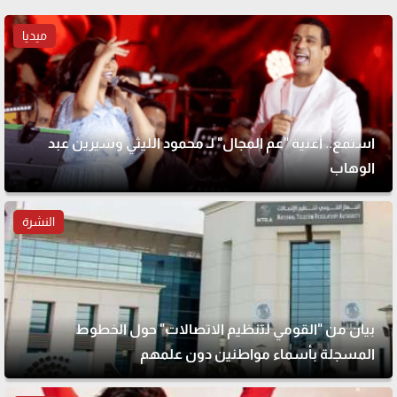
ميديا
استمع.. أغنية "عم المجال" لـ محمود الليثي وشيرين عبد
الوهاب
النشرة
بيان من "القومي لتنظيم الاتصالات" حول الخطوط
المسجلة بأسماء مواطنين دون علمهم