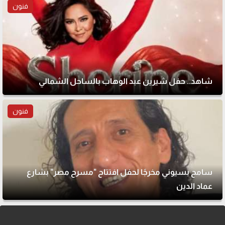
فنون
شاهد.. حفل شيرين عبد الوهاب بالساحل الشمالي
فنون
سامح بسيوني مخرجًا لحفل افتتاح "مسرح مصر" بشارع
عماد الدين