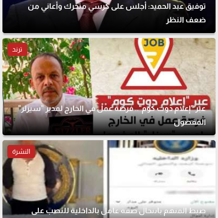
توفيق عبد الحميد: أجلس على كرسي متحرك وأعاني من
ضعف النظر
ترند
عبر "إعلام دوت كوم".. فرصة عمل في الخارج لمدير "سيزلر"
المفصول
النشرة
ضبط المتهم بانتحال صفة عامل بالداخلية للنصب على