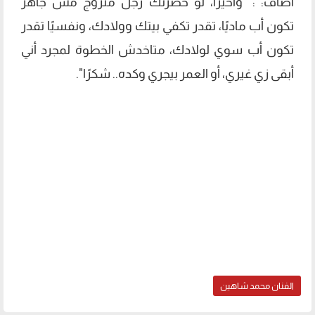
أضاف: : "وأخيرًا، لو حضرتك رجل متزوج مش جاهز
تكون أب ماديًا، تقدر تكفي بيتك وولادك، ونفسيًا تقدر
تكون أب سوي لولادك، متاخدش الخطوة لمجرد أني
أبقى زي غيري، أو العمر بيجري وكده.. شكرًا".
الفنان محمد شاهين