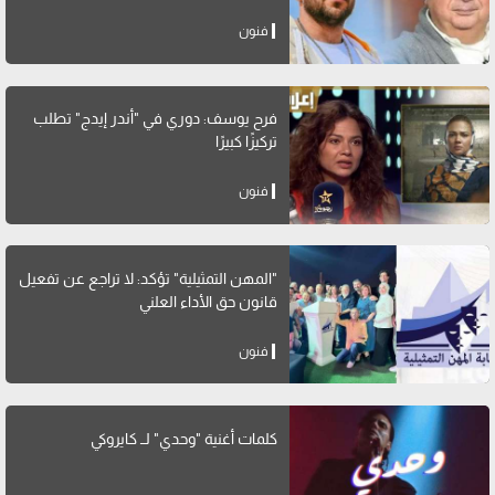
فنون
فرح يوسف: دوري في "أندر إيدج" تطلب
تركيزًا كبيرًا
فنون
"المهن التمثيلية" تؤكد: لا تراجع عن تفعيل
قانون حق الأداء العلني
فنون
كلمات أغنية "وحدي" لــ كايروكي