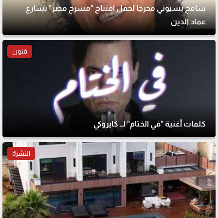
سامح بسيوني مخرجًا لحفل افتتاح "مسرح مصر" بشارع
عماد الدين
فنون
كلمات أغنية "في الختام" لــ كايروكي
النشرة