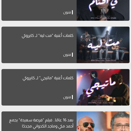
فنون
كلمات أغنية "مت ليه" لــ كايروكي
فنون
كلمات أغنية "ماتيجي" لــ كايروكي
فنون
بعد 16 عامًا.. فيلم "فرصة سعيدة" يجمع
أحمد مكي وماجد الكدواني مجددًا