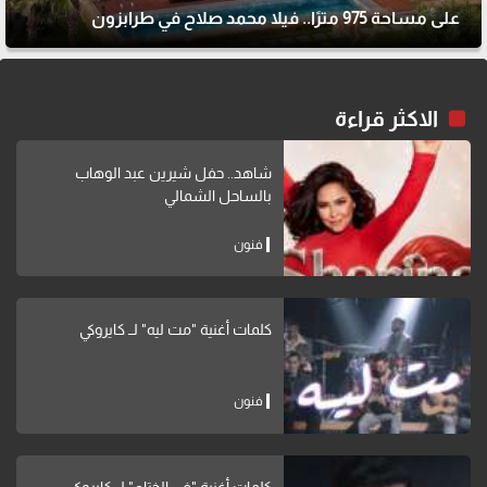
على مساحة 975 مترًا.. فيلا محمد صلاح في طرابزون
الاكثر قراءة
شاهد.. حفل شيرين عبد الوهاب
بالساحل الشمالي
فنون
كلمات أغنية "مت ليه" لــ كايروكي
فنون