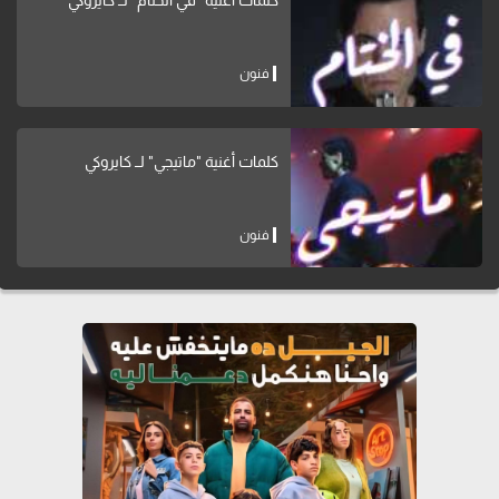
كلمات أغنية "في الختام" لــ كايروكي
فنون
كلمات أغنية "ماتيجي" لــ كايروكي
فنون