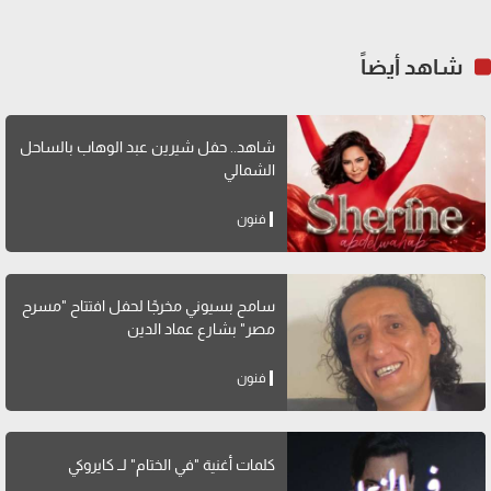
شاهد أيضاً
شاهد.. حفل شيرين عبد الوهاب بالساحل
الشمالي
فنون
سامح بسيوني مخرجًا لحفل افتتاح "مسرح
مصر" بشارع عماد الدين
فنون
كلمات أغنية "في الختام" لــ كايروكي