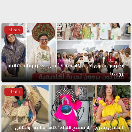
منصات
مصريون يروون تجربة أكاديمية لا تُنسى بعد زيارة استثنائية
لروسيا
منصات
ياسمين يسري: "يلا نفسح اللوك" كلها إيجابية.. والناس