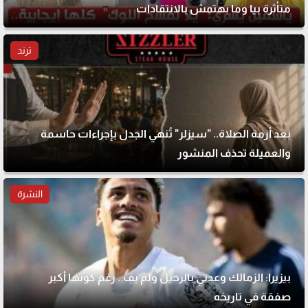
متأثرة بيا وما بهتمش بالانتقادات
ترند
بعد أزمة الصلاة.. "سيزلر" تُنهي الجدل بإجراءات حاسمة
والعميلة تحذف المنشور
النشرة
بيزيرا: الزمالك وعدني بالرحيل ولم يفِ.. رغم كونها أكبر
صفقة في تاريخه