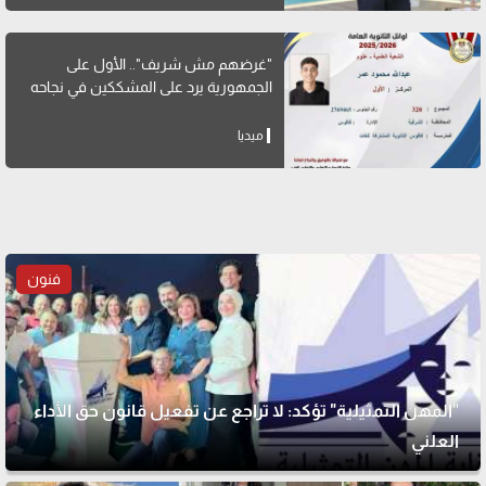
"غرضهم مش شريف".. الأول على
الجمهورية يرد على المشككين في نجاحه
ميديا
فنون
"المهن التمثيلية" تؤكد: لا تراجع عن تفعيل قانون حق الأداء
العلني