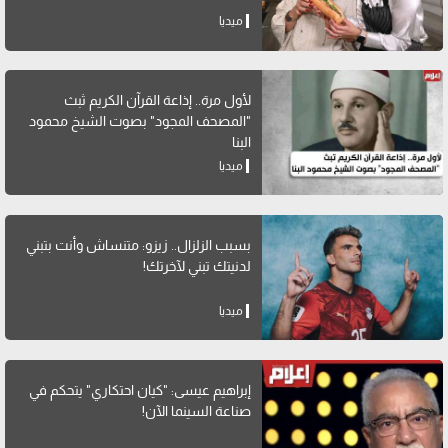
ميديا
لأول مرة.. إذاعة القرآن الكريم ثبث
"المصحف المجود" بصوت الشيخ محمود
البنا
ميديا
بسبب الزلزال.. زيزو: متنساش وأنت بتبني
لدنيتك تبني لآخرتك!
ميديا
إبراهيم عيسى: "كيان احتكاري" يتحكم في
صناعة السينما الآن!