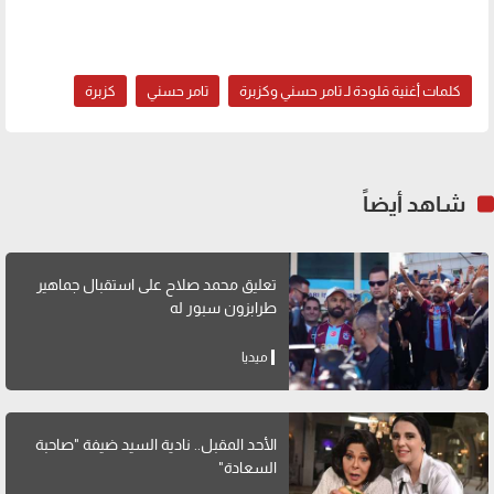
كلمات أغنية قلودة لـ تامر حسني وكزبرة
تامر حسني
كزبرة
شاهد أيضاً
تعليق محمد صلاح على استقبال جماهير
طرابزون سبور له
ميديا
الأحد المقبل.. نادية السيد ضيفة "صاحبة
السعادة"