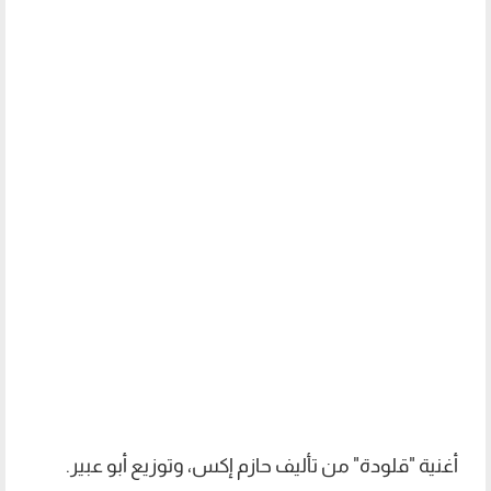
أغنية "قلودة" من تأليف حازم إكس، وتوزيع أبو عبير.