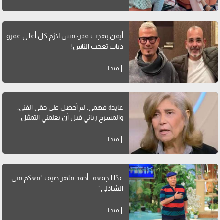
أيمن بهجت قمر: مش لازم كل أغاني عمرو
دياب تعجب الناس!
ميديا
عايدة فهمي: لم أحصل على حقي الفني،
والمسرح رباني قبل أن يعلمني التمثيل
ميديا
غدًا الجمعة.. أحمد ماهر ضيف "معكم منى
الشاذلي"
ميديا