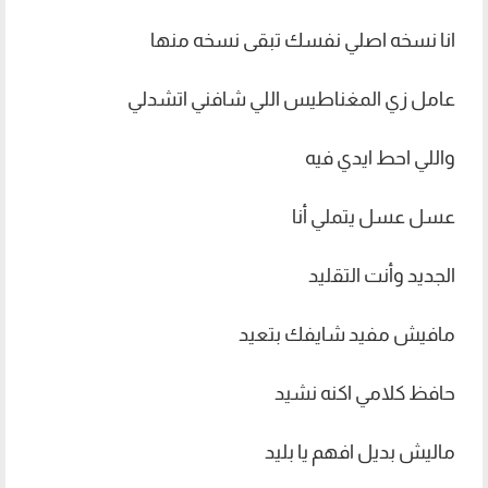
انا نسخه اصلي نفسك تبقى نسخه منها
عامل زي المغناطيس اللي شافني اتشدلي
واللي احط ايدي فيه
عسل عسل يتملي أنا
الجديد وأنت التقليد
مافيش مفيد شايفك بتعيد
حافظ كلامي اكنه نشید
مالیش بدیل افهم يا بليد