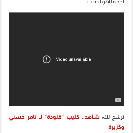
لحد ما أهو لبست
شاهد.. كليب "قلودة" لـ تامر حسني
نرشح لك:
وكزبرة