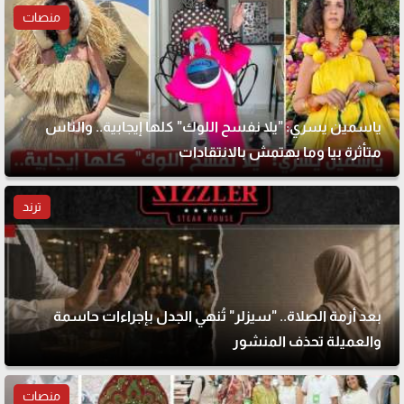
منصات
ياسمين يسري: "يلا نفسح اللوك" كلها إيجابية.. والناس
متأثرة بيا وما بهتمش بالانتقادات
ترند
بعد أزمة الصلاة.. "سيزلر" تُنهي الجدل بإجراءات حاسمة
والعميلة تحذف المنشور
منصات