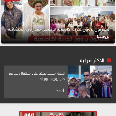
مصريون يروون تجربة أكاديمية لا تُنسى بعد زيارة استثنائية
لروسيا
الاكثر قراءة
تعليق محمد صلاح على استقبال جماهير
طرابزون سبور له
ميديا