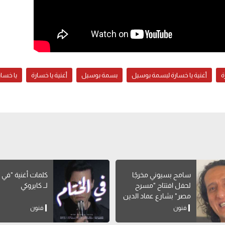
ة
أغنية يا خسارة لبسمة بوسيل
بسمة بوسيل
أغنية يا خسارة
يا خسار
سامح بسيوني مخرجًا
كلمات أغنية "في ا
لحفل افتتاح "مسرح
لــ كايروكي
مصر" بشارع عماد الدين
فنون
فنون