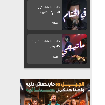
كلمات أغنية "في
الختام" لــ كايروكي
فنون
كلمات أغنية "ماتيجي" لــ
كايروكي
فنون