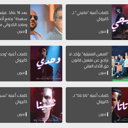
كلمات أغنية "ماتيجي" لــ
بعد 16 عامًا.. 
كايروكي
سعيدة" يجمع أحم
وماجد الكدواني مج
فنون
فنون
"المهن التمثيلية" تؤكد: لا
كلمات أغنية "وحدي
تراجع عن تفعيل قانون
كايروكي
حق الأداء العلني
فنون
فنون
كلمات أغنية "تاتا تاتا" لــ
كايروكي
كايروكي
فنون
فنون