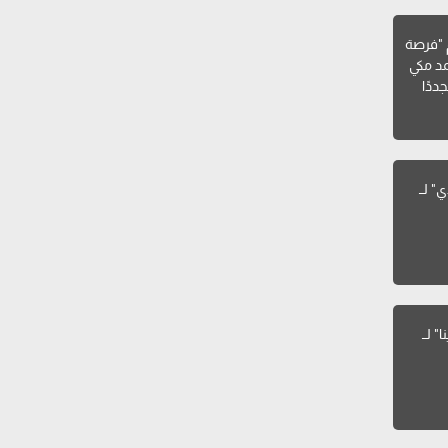
فيلم "فرصة
د مكي
ددًا
" لــ
كلمات أغنية "نسينا" لــ