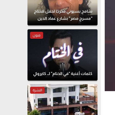
سامح بسيوني مخرجًا لحفل افتتاح
"مسرح مصر" بشارع عماد الدين
فنون
كلمات أغنية "في الختام" لــ كايروكي
النشرة