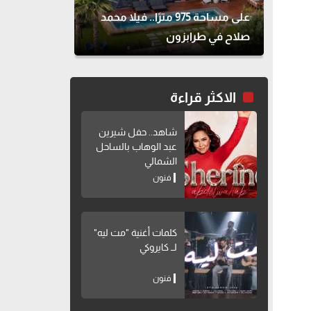
على مساحة 975 مترًا.. فيلا محمد
صلاح في طرابزون
الاكثر قراءة
شاهد.. حفل شيرين
عبد الوهاب بالساحل
الشمالي
فنون
كلمات أغنية "مت ليه"
لــ كايروكي
فنون