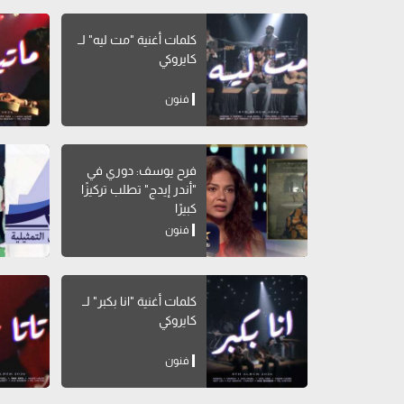
كلمات أغنية "مت ليه" لــ
كايروكي
فنون
فرح يوسف: دوري في
"أندر إيدج" تطلب تركيزًا
كبيرًا
فنون
كلمات أغنية "انا بكبر" لــ
كايروكي
فنون