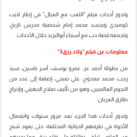
وتدور أحداث فيلم "اللعب مع العيال" في إطار لايت
كوميدي ويجسد محمد إمام شخصية مدرس تاريخ،
وتجمعه قصة حب مع أسماء أبواليزيد خلال الأحداث.
معلومات عن فيلم "ولاد رزق3"
من بطولة أحمد عز، عمرو يوسف، آسر ياسين، سيد
رجب، محمد ممدوح، علي صبحي، إضافة إلى عدد من
النجوم العالميين، وهو من تأليف صلاح الجهيني وإخراج
طارق العريان.
وتدور أحداث هذا الجزء، بعد مرور سنوات وانفصال
الأخوة في طرقهم الحياتية المختلفة، حتى يعود شبح
من الماضي ليلقي بظلاله على ولاد رزق، مما يجبرهم