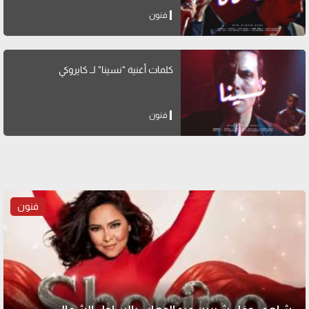
فنون
كلمات أغنية "نسينا" لــ كايروكي
فنون
فنون