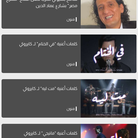
مصر" بشارع عماد الدين
فنون
كلمات أغنية "في الختام" لــ كايروكي
فنون
كلمات أغنية "مت ليه" لــ كايروكي
فنون
كلمات أغنية "ماتيجي" لــ كايروكي