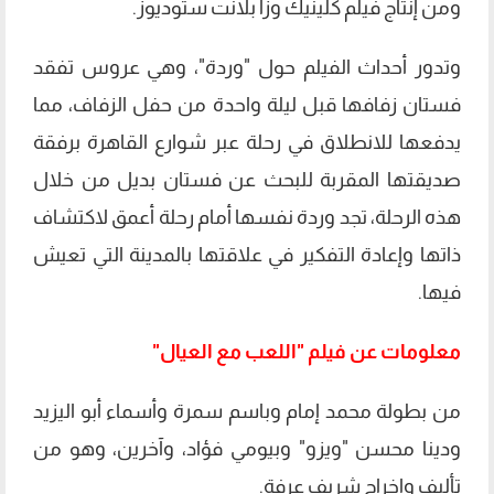
ومن إنتاج فيلم كلينيك وزا بلانت ستوديوز.
وتدور أحداث الفيلم حول "وردة"، وهي عروس تفقد
فستان زفافها قبل ليلة واحدة من حفل الزفاف، مما
يدفعها للانطلاق في رحلة عبر شوارع القاهرة برفقة
صديقتها المقربة للبحث عن فستان بديل من خلال
هذه الرحلة، تجد وردة نفسها أمام رحلة أعمق لاكتشاف
ذاتها وإعادة التفكير في علاقتها بالمدينة التي تعيش
فيها.
معلومات عن فيلم "اللعب مع العيال"
من بطولة محمد إمام وباسم سمرة وأسماء أبو اليزيد
ودينا محسن "ويزو" وبيومي فؤاد، وآخرين، وهو من
تأليف وإخراج شريف عرفة.