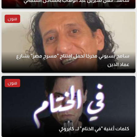
شاهد.. حفل شيرين عبد الوهاب بالساحل الشمالي
فنون
سامح بسيوني مخرجًا لحفل افتتاح "مسرح مصر" بشارع
عماد الدين
فنون
كلمات أغنية "في الختام" لــ كايروكي