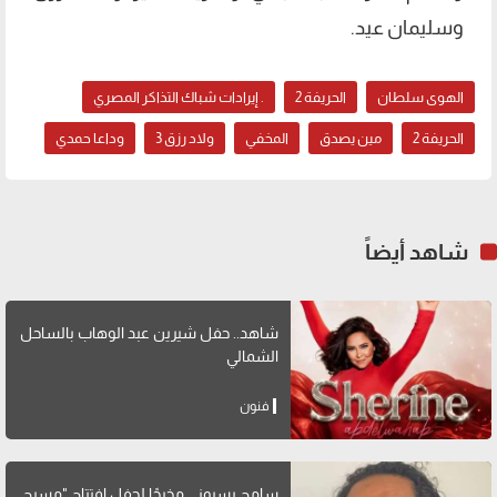
وسليمان عيد.
الهوى سلطان
الحريفة 2
. إيرادات شباك التذاكر المصري
الحريفة 2
مين يصدق
المخفي
ولاد رزق 3
وداعا حمدي
شاهد أيضاً
شاهد.. حفل شيرين عبد الوهاب بالساحل
الشمالي
فنون
سامح بسيوني مخرجًا لحفل افتتاح "مسرح