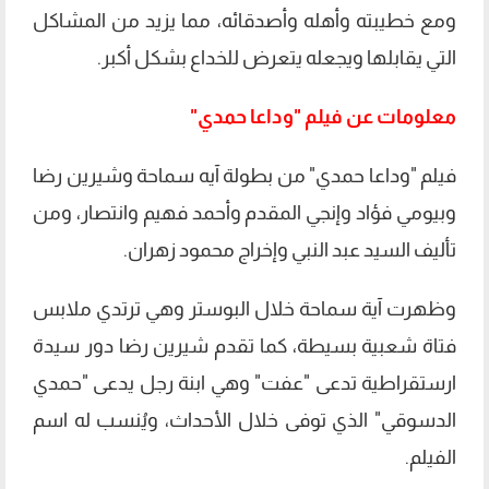
ومع خطيبته وأهله وأصدقائه، مما يزيد من المشاكل
التي يقابلها ويجعله يتعرض للخداع بشكل أكبر.
معلومات عن فيلم "وداعا حمدي"
فيلم "وداعا حمدي" من بطولة آيه سماحة وشيرين رضا
وبيومي فؤاد وإنجي المقدم وأحمد فهيم وانتصار، ومن
تأليف السيد عبد النبي وإخراج محمود زهران.
وظهرت آية سماحة خلال البوستر وهي ترتدي ملابس
فتاة شعبية بسيطة، كما تقدم شيرين رضا دور سيدة
ارستقراطية تدعى "عفت" وهي ابنة رجل يدعى "حمدي
الدسوقي" الذي توفى خلال الأحداث، ويُنسب له اسم
الفيلم.