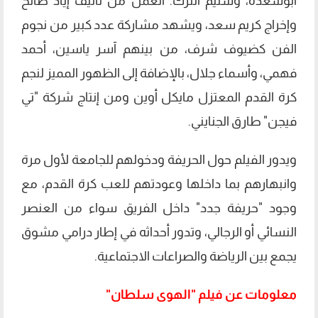
أبوسعدة، وسليم الترك. العمل من تأليف إياد صالح
وإخراج كريم سعد، ويشهد مشاركة عدد كبير من نجوم
الفن كضيوف شرف، من بينهم آسر ياسين، أحمد
فهمي، وأسماء جلال، بالإضافة إلى الظهور المميز لنجم
كرة القدم المعتزل مايكل أوين ومن إنتاج شركة "تي
فيجن" طارق الجنايني.
ويدور الفيلم حول الحريفة ودخولهم للجامعة لأول مرة
وانبهارهم بما داخلها وعودتهم للعب كرة القدم، مع
وجود "حريفة جدد" داخل الفريق سواء من العنصر
النسائي أو الرجالي، وتدور أحداثه في إطار درامي مشوق
يجمع بين الرياضة والصراعات الاجتماعية.
معلومات عن فيلم "الهوى سلطان"