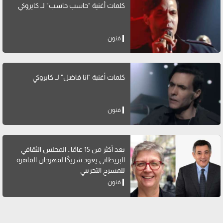
كلمات أغنية "حاسب حاسب" لــ كايروكي
فنون
كلمات أغنية "انا فاضل" لــ كايروكي
فنون
بعد أكثر من 15 عامًا.. المجلس الثقافي
البريطاني يعود شريكًا لمهرجان القاهرة
للمسرح التجريبي
فنون