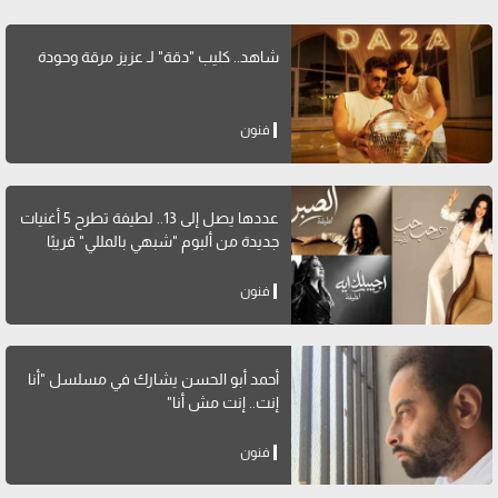
شاهد.. كليب "دقة" لـ عزيز مرقة وحودة
فنون
عددها يصل إلى 13.. لطيفة تطرح 5 أغنيات
جديدة من ألبوم "شبهي بالمللي" قريبًا
فنون
أحمد أبو الحسن يشارك في مسلسل "أنا
إنت.. إنت مش أنا"
فنون