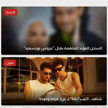
النشرة
السجن المؤبد للمتهمة بقتل "عروس بورسعيد"
فنون
شاهد.. كليب "دقة" لـ عزيز مرقة وحودة