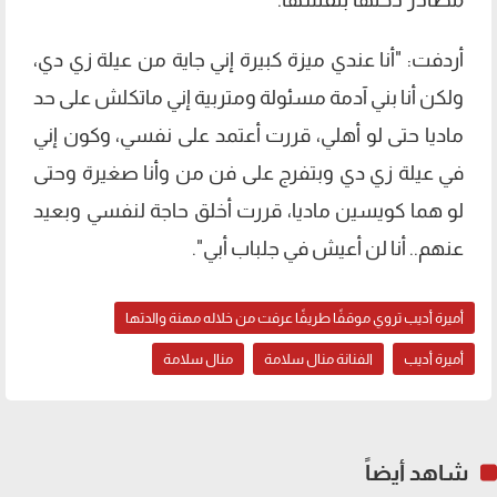
أردفت: "أنا عندي ميزة كبيرة إني جاية من عيلة زي دي،
ولكن أنا بني آدمة مسئولة ومتربية إني ماتكلش على حد
ماديا حتى لو أهلي، قررت أعتمد على نفسي، وكون إني
في عيلة زي دي وبتفرج على فن من وأنا صغيرة وحتى
لو هما كويسين ماديا، قررت أخلق حاجة لنفسي وبعيد
عنهم.. أنا لن أعيش في جلباب أبي".
أميرة أديب تروي موقفًا طريفًا عرفت من خلاله مهنة والدتها
أميرة أديب
الفنانة منال سلامة
منال سلامة
شاهد أيضاً