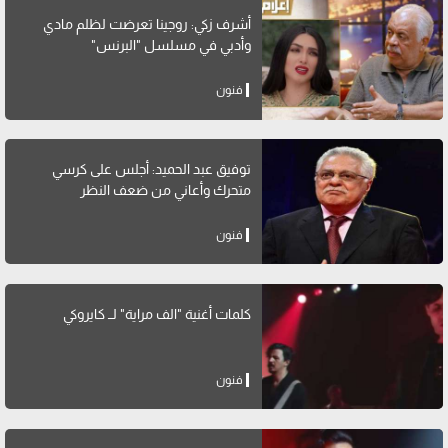
أشرف زكي: روجينا تعرضت لظلم مادي
وأدبي في مسلسل "البرنس"
فنون
توفيق عبد الحميد: أجلس على كرسي
متحرك وأعاني من ضعف النظر
فنون
كلمات أغنية "الف مراية" لــ كايروكي
فنون