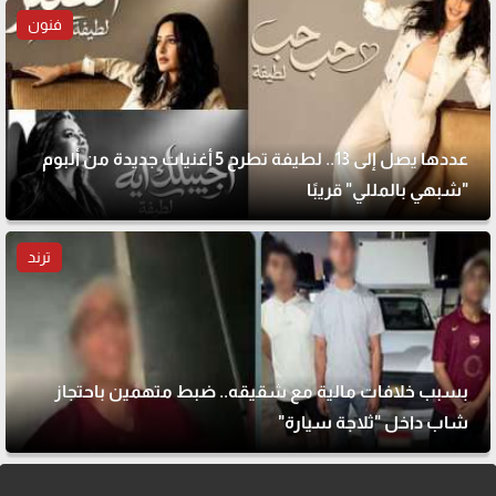
فنون
عددها يصل إلى 13.. لطيفة تطرح 5 أغنيات جديدة من ألبوم
"شبهي بالمللي" قريبًا
ترند
بسبب خلافات مالية مع شقيقه.. ضبط متهمين باحتجاز
شاب داخل "ثلاجة سيارة"