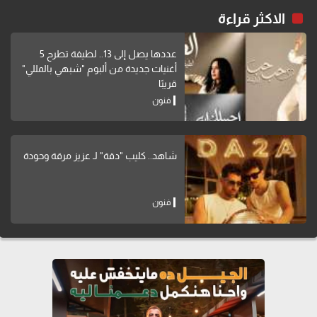
الاكثر قراءة
عددها يصل إلى 13.. لطيفة تطرح 5
أغنيات جديدة من ألبوم "شبهي بالمللي"
قريبًا
فنون
شاهد.. كليب "دقة" لـ عزيز مرقة وحودة
فنون