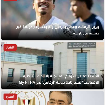
بيزيرا: الزمالك وعدني بالرحيل ولم يفِ.. رغم كونها أكبر
صفقة في تاريخه
النشرة
للاستعلام عن الأرقام المسجلة باسمك.. "تنظيم
الاتصالات" يعيد إتاحة خدمة "أرقامي" عبر My NTRA
النشرة