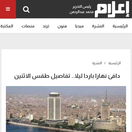
رئيس التحرير
محمد عبدالرحمن
الرئيسية
النشرة
ميديا
فنون
ترند
منصات
المكتبة
الرئيسية
النشرة
دافئ نهارا باردا ليلا.. تفاصيل طقس الاثنين