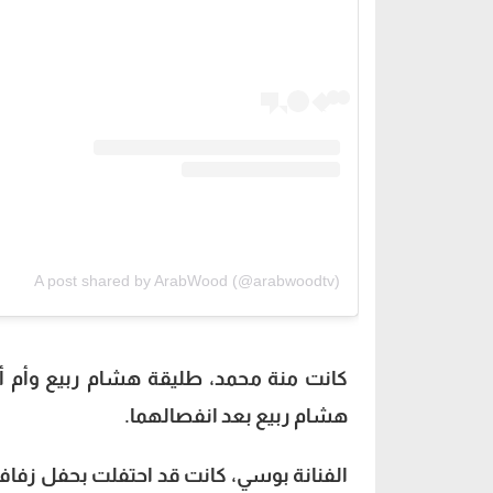
A post shared by ArabWood (@arabwoodtv)
كانت منة محمد، طليقة هشام ربيع وأم أ
هشام ربيع بعد انفصالهما.
الفنانة بوسي، كانت قد احتفلت بحفل زفا