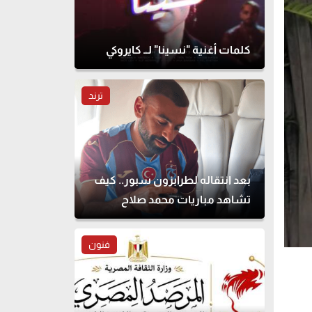
كلمات أغنية "نسينا" لــ كايروكي
ترند
بعد انتقاله لطرابزون سبور.. كيف
تشاهد مباريات محمد صلاح
بالدوري التركي؟
فنون