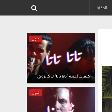
المكتبة
فنون
كلمات أغنية "تاتا تاتا" لــ كايروكي
فنون