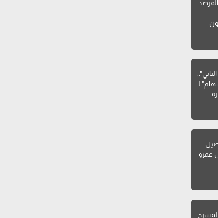
لمرصد
ون
تاني"..
هام" لـ
ة
صيل
ل عمرو
للمسرح