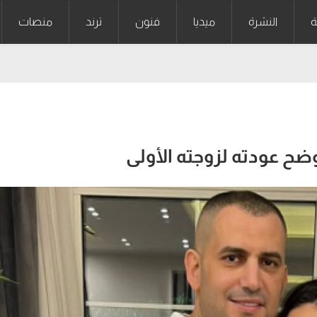
ة
النشرة
ميديا
فنون
ترند
منصات
ح عودته لزوجته الأولى