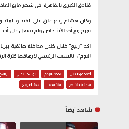
فنادق الكبرى بالقاهرة، في شهر مايو الماض
وكان هشام ربيع علق على الفيديو المتداو
تمزح مع أحدالأشخاص ولم تنفعل على أحد.
أكد “ربيع” خلال خلال مداخلة هاتفية ببرن
اليوم”، أنالسبب الرئيسي لإرهاقها كثرة ا
أحمد عبدالعزيز
الحدث اليوم
الوسط الفني
برنامجArabWood
مصفف الشعر
منة محمد
هشام ربيع
شاهد أيضاً