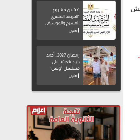
عبش
تدشين مشروع
"المرصد المصري
للمسرح والموسيقى
والفنون الشعبية"
فنون
.
رمضان 2027.. أحمد
داود يتعاقد على
مسلسل "ونس"
فنون