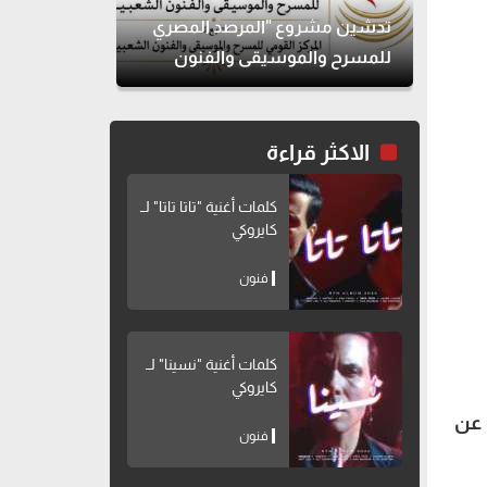
تدشين مشروع "المرصد المصري
للمسرح والموسيقى والفنون
الشعبية"
الاكثر قراءة
كلمات أغنية "تاتا تاتا" لــ
كايروكي
فنون
كلمات أغنية "نسينا" لــ
كايروكي
 عن
فنون