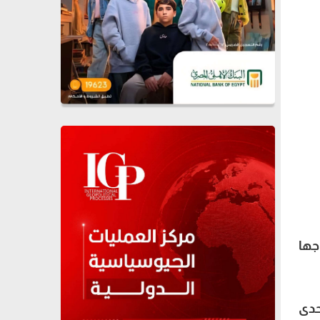
جها
حدى