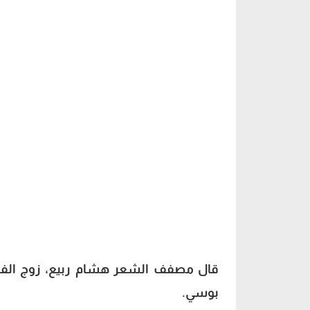
تسجيل صوتي لزوج بوسي يوضح عودته لزوج
قال مصفف الشعر هشام ربيع، زوج الفنان
بوسي.