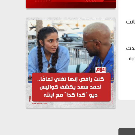
انت
حدث
يه.