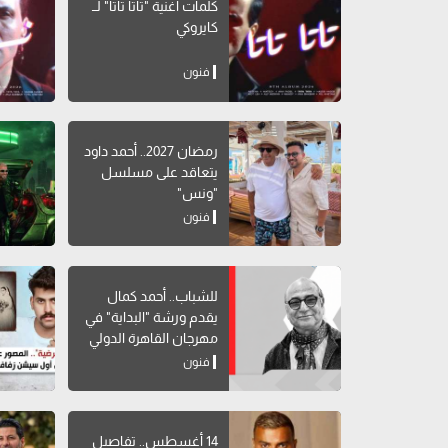
كلمات أغنية "تاتا تاتا" لــ
كايروكي
فنون
رمضان 2027.. أحمد داود
يتعاقد على مسلسل
"ونس"
فنون
للشباب.. أحمد كمال
يقدم ورشة "البداية" في
مهرجان القاهرة الدولي
للمسرح التجريبي
فنون
14 أغسطس.. تفاصيل