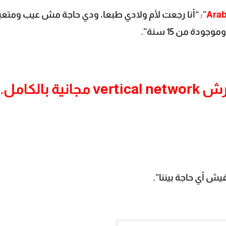
Ara
”: “أنا رجعت لأم ولادي طبعا، ودي حاجة مش عيب ومت
ة من 15 سنة”.
هيثم أبو عقرب: ورش vertical network مجانية بالكامل.
ش أي حاجة بيننا”.