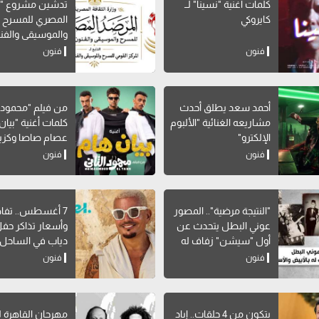
كلمات أغنية "نسينا" لــ
تدشين مشروع "ا
كايروكي
المصري للمسرح
والموسيقى والفن
الشعبية"
فنون
فنون
أحمد سعد يطلق أحدث
من فيلم "محمود ال
مشاريعه الغنائية "الألبوم
كلمات أغنية "بيان 
الإلكترو"
عصام صاصا وكزبر
فنون
فنون
"النتيجة مرضية".. المصور
7 أغسطس.. تفا
عوني البطل يتحدث عن
وأسعار تذاكر حف
أول "سيشن" زفاف له
دياب في الساحل
بالأبيض والأسود
فنون
فنون
يتكون من 4 حلقات.. إياد
مهرجان القاهرة 