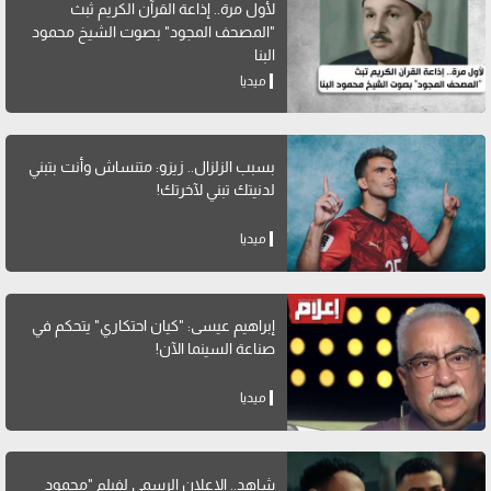
لأول مرة.. إذاعة القرآن الكريم ثبث
"المصحف المجود" بصوت الشيخ محمود
البنا
ميديا
بسبب الزلزال.. زيزو: متنساش وأنت بتبني
لدنيتك تبني لآخرتك!
ميديا
إبراهيم عيسى: "كيان احتكاري" يتحكم في
صناعة السينما الآن!
ميديا
شاهد.. الإعلان الرسمي لفيلم "محمود