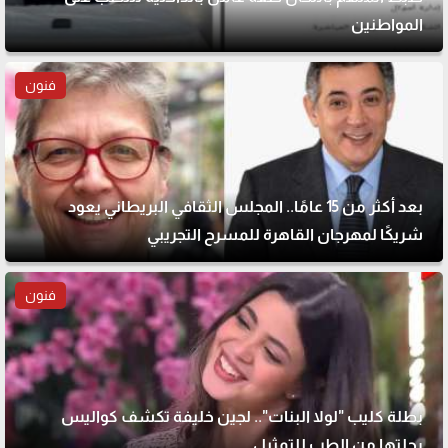
المواطنين
فنون
بعد أكثر من 15 عامًا.. المجلس الثقافي البريطاني يعود
شريكًا لمهرجان القاهرة للمسرح التجريبي
فنون
بطلة كليب "لولا البنات".. لجين خليفة تكشف كواليس
رحلتها من الطب للتمثيل